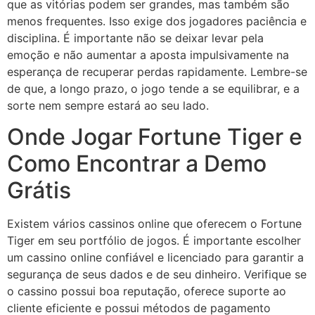
que as vitórias podem ser grandes, mas também são
menos frequentes. Isso exige dos jogadores paciência e
disciplina. É importante não se deixar levar pela
emoção e não aumentar a aposta impulsivamente na
esperança de recuperar perdas rapidamente. Lembre-se
de que, a longo prazo, o jogo tende a se equilibrar, e a
sorte nem sempre estará ao seu lado.
Onde Jogar Fortune Tiger e
Como Encontrar a Demo
Grátis
Existem vários cassinos online que oferecem o Fortune
Tiger em seu portfólio de jogos. É importante escolher
um cassino online confiável e licenciado para garantir a
segurança de seus dados e de seu dinheiro. Verifique se
o cassino possui boa reputação, oferece suporte ao
cliente eficiente e possui métodos de pagamento