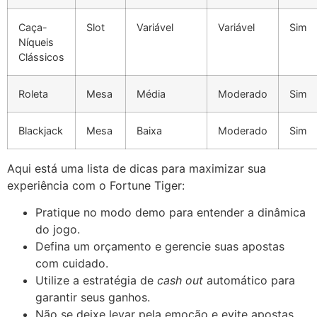
Caça-
Slot
Variável
Variável
Sim
Níqueis
Clássicos
Roleta
Mesa
Média
Moderado
Sim
Blackjack
Mesa
Baixa
Moderado
Sim
Aqui está uma lista de dicas para maximizar sua
experiência com o Fortune Tiger:
Pratique no modo demo para entender a dinâmica
do jogo.
Defina um orçamento e gerencie suas apostas
com cuidado.
Utilize a estratégia de
cash out
automático para
garantir seus ganhos.
Não se deixe levar pela emoção e evite apostas