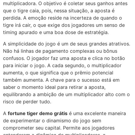
multiplicadora. O objetivo é coletar seus ganhos antes
que o tigre caia, pois, nessa situação, a aposta é
perdida. A emoção reside na incerteza de quando o
tigre irá cair, o que exige dos jogadores um senso de
timing apurado e uma boa dose de estratégia.
A simplicidade do jogo é um de seus grandes atrativos.
Não há linhas de pagamento complexas ou bônus
confusos. O jogador faz uma aposta e clica no botão
para iniciar o jogo. A cada segundo, o multiplicador
aumenta, o que significa que o prêmio potencial
também aumenta. A chave para o sucesso está em
saber o momento ideal para retirar a aposta,
equilibrando a ambição de um multiplicador alto com o
risco de perder tudo.
A
fortune tiger demo grátis
é uma excelente maneira
de experimentar o dinamismo do jogo sem
comprometer seu capital. Permite aos jogadores
entenderem a dinâmica de multiplicadores, a