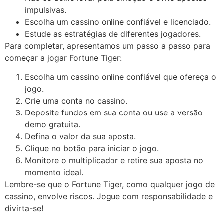
impulsivas.
Escolha um cassino online confiável e licenciado.
Estude as estratégias de diferentes jogadores.
Para completar, apresentamos um passo a passo para
começar a jogar Fortune Tiger:
Escolha um cassino online confiável que ofereça o
jogo.
Crie uma conta no cassino.
Deposite fundos em sua conta ou use a versão
demo gratuita.
Defina o valor da sua aposta.
Clique no botão para iniciar o jogo.
Monitore o multiplicador e retire sua aposta no
momento ideal.
Lembre-se que o Fortune Tiger, como qualquer jogo de
cassino, envolve riscos. Jogue com responsabilidade e
divirta-se!