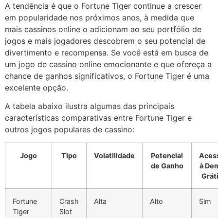
A tendência é que o Fortune Tiger continue a crescer
em popularidade nos próximos anos, à medida que
mais cassinos online o adicionam ao seu portfólio de
jogos e mais jogadores descobrem o seu potencial de
divertimento e recompensa. Se você está em busca de
um jogo de cassino online emocionante e que ofereça a
chance de ganhos significativos, o Fortune Tiger é uma
excelente opção.
A tabela abaixo ilustra algumas das principais
características comparativas entre Fortune Tiger e
outros jogos populares de cassino:
Jogo
Tipo
Volatilidade
Potencial
Aces
de Ganho
à De
Grát
Fortune
Crash
Alta
Alto
Sim
Tiger
Slot