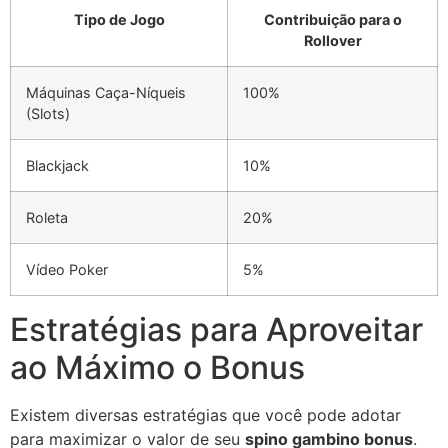
Tipo de Jogo
Contribuição para o
Rollover
Máquinas Caça-Níqueis
100%
(Slots)
Blackjack
10%
Roleta
20%
Vídeo Poker
5%
Estratégias para Aproveitar
ao Máximo o Bonus
Existem diversas estratégias que você pode adotar
para maximizar o valor de seu
spino gambino bonus
.