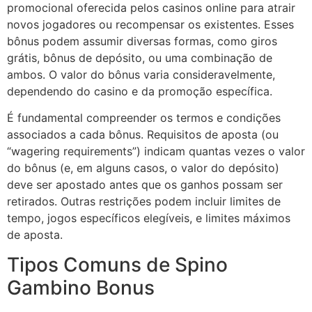
promocional oferecida pelos casinos online para atrair
novos jogadores ou recompensar os existentes. Esses
bônus podem assumir diversas formas, como giros
grátis, bônus de depósito, ou uma combinação de
ambos. O valor do bônus varia consideravelmente,
dependendo do casino e da promoção específica.
É fundamental compreender os termos e condições
associados a cada bônus. Requisitos de aposta (ou
“wagering requirements”) indicam quantas vezes o valor
do bônus (e, em alguns casos, o valor do depósito)
deve ser apostado antes que os ganhos possam ser
retirados. Outras restrições podem incluir limites de
tempo, jogos específicos elegíveis, e limites máximos
de aposta.
Tipos Comuns de Spino
Gambino Bonus