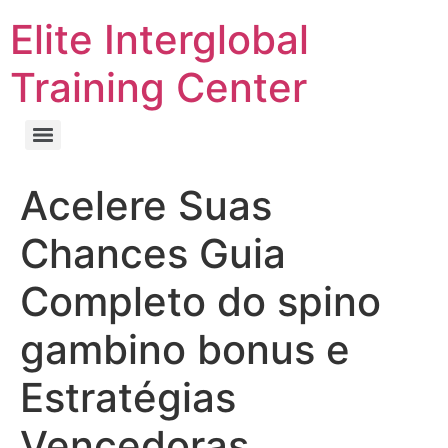
Elite Interglobal
Training Center
Acelere Suas
Chances Guia
Completo do spino
gambino bonus e
Estratégias
Vencedoras.