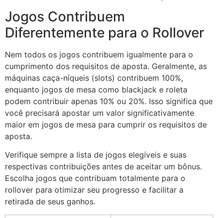
Jogos Contribuem
Diferentemente para o Rollover
Nem todos os jogos contribuem igualmente para o
cumprimento dos requisitos de aposta. Geralmente, as
máquinas caça-níqueis (slots) contribuem 100%,
enquanto jogos de mesa como blackjack e roleta
podem contribuir apenas 10% ou 20%. Isso significa que
você precisará apostar um valor significativamente
maior em jogos de mesa para cumprir os requisitos de
aposta.
Verifique sempre a lista de jogos elegíveis e suas
respectivas contribuições antes de aceitar um bônus.
Escolha jogos que contribuam totalmente para o
rollover para otimizar seu progresso e facilitar a
retirada de seus ganhos.