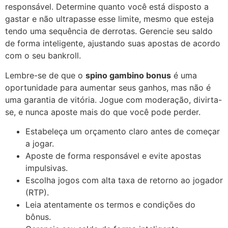
responsável. Determine quanto você está disposto a
gastar e não ultrapasse esse limite, mesmo que esteja
tendo uma sequência de derrotas. Gerencie seu saldo
de forma inteligente, ajustando suas apostas de acordo
com o seu bankroll.
Lembre-se de que o
spino gambino bonus
é uma
oportunidade para aumentar seus ganhos, mas não é
uma garantia de vitória. Jogue com moderação, divirta-
se, e nunca aposte mais do que você pode perder.
Estabeleça um orçamento claro antes de começar
a jogar.
Aposte de forma responsável e evite apostas
impulsivas.
Escolha jogos com alta taxa de retorno ao jogador
(RTP).
Leia atentamente os termos e condições do
bônus.