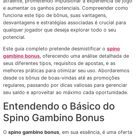
atraente, prometendo impulsionar a experiência de jogo
e aumentar os ganhos potenciais. Compreender como
funciona este tipo de bônus, suas vantagens,
desvantagens e estratégias associadas é crucial para
qualquer jogador que deseja explorar todo o seu
potencial.
Este guia completo pretende desmistificar o
spino
gambino bonus
, oferecendo uma análise detalhada de
seus diferentes tipos, requisitos de apostas, e as
melhores práticas para otimizar seu uso. Abordaremos
desde os bônus de boas-vindas até as promoções
regulares, passando por dicas valiosas para gerenciar
seu saldo e aproveitar ao máximo cada oportunidade.
Entendendo o Básico do
Spino Gambino Bonus
O
spino gambino bonus
, em sua essência, é uma oferta