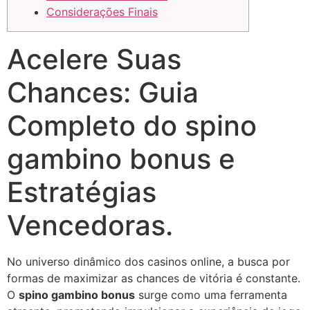
Considerações Finais
Acelere Suas
Chances: Guia
Completo do spino
gambino bonus e
Estratégias
Vencedoras.
No universo dinâmico dos casinos online, a busca por
formas de maximizar as chances de vitória é constante.
O
spino gambino bonus
surge como uma ferramenta