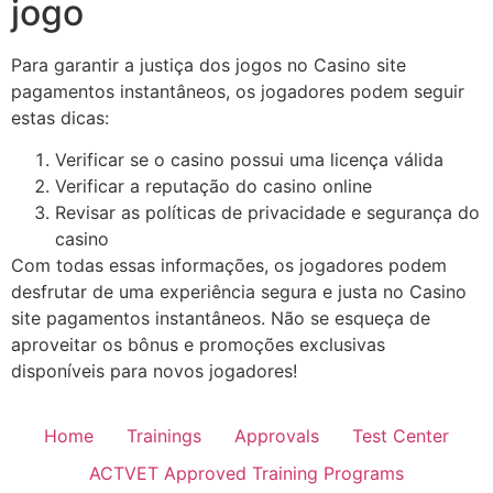
jogo
Para garantir a justiça dos jogos no Casino site
pagamentos instantâneos, os jogadores podem seguir
estas dicas:
Verificar se o casino possui uma licença válida
Verificar a reputação do casino online
Revisar as políticas de privacidade e segurança do
casino
Com todas essas informações, os jogadores podem
desfrutar de uma experiência segura e justa no Casino
site pagamentos instantâneos. Não se esqueça de
aproveitar os bônus e promoções exclusivas
disponíveis para novos jogadores!
Home
Trainings
Approvals
Test Center
ACTVET Approved Training Programs