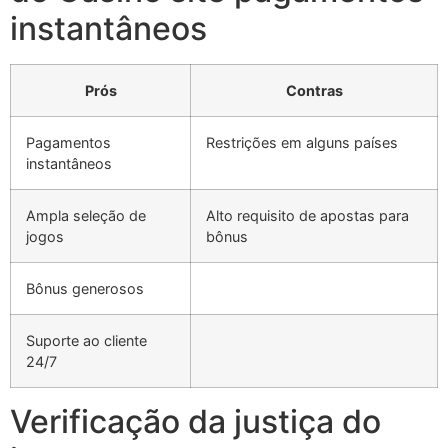
instantâneos
Prós
Contras
Pagamentos
Restrições em alguns países
instantâneos
Ampla seleção de
Alto requisito de apostas para
jogos
bônus
Bônus generosos
Suporte ao cliente
24/7
Verificação da justiça do