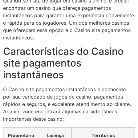
Quando se trata de jogar em casino s online, é crucial
encontrar um casino que ofereça pagamentos
instantâneos para garantir uma experiência conveniente
e rápida para os jogadores. Um dos melhores casinos
que oferecem essa opção é o Casino site pagamentos
instantâneos.
Características do Casino
site pagamentos
instantâneos
O Casino site pagamentos instantâneos é conhecido
por sua variedade de jogos de casino, pagamentos
rápidos e seguros, e excelente atendimento ao cliente.
Abaixo, você encontrará algumas características
importantes deste casino:
Proprietário
Licença
Territórios