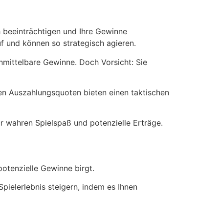
ch beeinträchtigen und Ihre Gewinne
uf und können so strategisch agieren.
nmittelbare Gewinne. Doch Vorsicht: Sie
en Auszahlungsquoten bieten einen taktischen
ür wahren Spielspaß und potenzielle Erträge.
otenzielle Gewinne birgt.
pielerlebnis steigern, indem es Ihnen