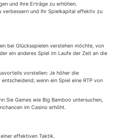
en und Ihre Erträge zu erhöhen.
verbessern und Ihr Spielkapital effektiv zu
cen bei Glücksspielen verstehen möchte, von
der ein anderes Spiel im Laufe der Zeit an die
vorteils vorstellen: Je höher die
r entscheidend; wenn ein Spiel eine RTP von
Wenn Sie Games wie Big Bamboo untersuchen,
innchancen im Casino erhöht.
iner effektiven Taktik.