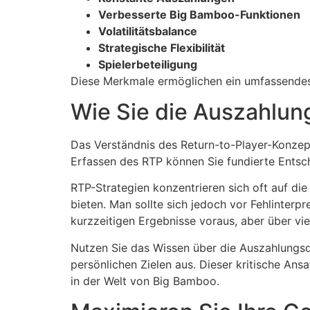
Verbesserte Big Bamboo-Funktionen
Volatilitätsbalance
Strategische Flexibilität
Spielerbeteiligung
Diese Merkmale ermöglichen ein umfassendes 
Wie Sie die Auszahlung
Das Verständnis des Return-to-Player-Konzepts
Erfassen des RTP können Sie fundierte Entsche
RTP-Strategien konzentrieren sich oft auf di
bieten. Man sollte sich jedoch vor Fehlinter
kurzzeitigen Ergebnisse voraus, aber über viel
Nutzen Sie das Wissen über die Auszahlungsquo
persönlichen Zielen aus. Dieser kritische Ans
in der Welt von Big Bamboo.