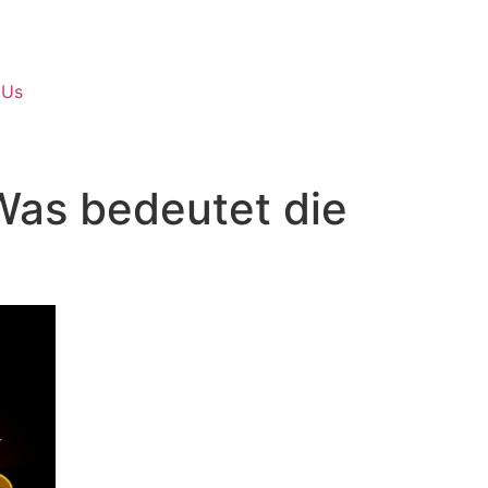
 Us
Was bedeutet die