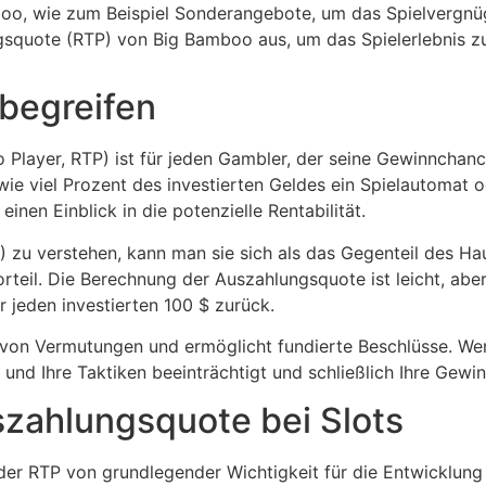
oo, wie zum Beispiel Sonderangebote, um das Spielvergnüg
gsquote (RTP) von Big Bamboo aus, um das Spielerlebnis zu 
 begreifen
 Player, RTP) ist für jeden Gambler, der seine Gewinnchan
wie viel Prozent des investierten Geldes ein Spielautomat o
inen Einblick in die potenzielle Rentabilität.
u verstehen, kann man sie sich als das Gegenteil des Haus
teil. Die Berechnung der Auszahlungsquote ist leicht, abe
r jeden investierten 100 $ zurück.
e von Vermutungen und ermöglicht fundierte Beschlüsse. 
 und Ihre Taktiken beeinträchtigt und schließlich Ihre Gew
zahlungsquote bei Slots
der RTP von grundlegender Wichtigkeit für die Entwicklung e