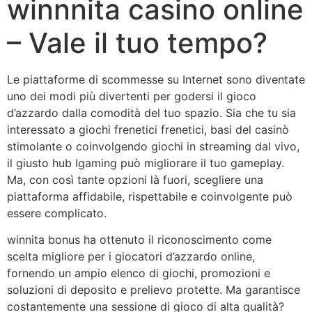
winnnita casino online
– Vale il tuo tempo?
Le piattaforme di scommesse su Internet sono diventate
uno dei modi più divertenti per godersi il gioco
d’azzardo dalla comodità del tuo spazio. Sia che tu sia
interessato a giochi frenetici frenetici, basi del casinò
stimolante o coinvolgendo giochi in streaming dal vivo,
il giusto hub Igaming può migliorare il tuo gameplay.
Ma, con così tante opzioni là fuori, scegliere una
piattaforma affidabile, rispettabile e coinvolgente può
essere complicato.
winnita bonus ha ottenuto il riconoscimento come
scelta migliore per i giocatori d’azzardo online,
fornendo un ampio elenco di giochi, promozioni e
soluzioni di deposito e prelievo protette. Ma garantisce
costantemente una sessione di gioco di alta qualità?