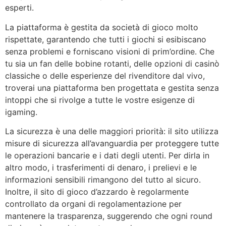
esperti.
La piattaforma è gestita da società di gioco molto
rispettate, garantendo che tutti i giochi si esibiscano
senza problemi e forniscano visioni di prim’ordine. Che
tu sia un fan delle bobine rotanti, delle opzioni di casinò
classiche o delle esperienze del rivenditore dal vivo,
troverai una piattaforma ben progettata e gestita senza
intoppi che si rivolge a tutte le vostre esigenze di
igaming.
La sicurezza è una delle maggiori priorità: il sito utilizza
misure di sicurezza all’avanguardia per proteggere tutte
le operazioni bancarie e i dati degli utenti. Per dirla in
altro modo, i trasferimenti di denaro, i prelievi e le
informazioni sensibili rimangono del tutto al sicuro.
Inoltre, il sito di gioco d’azzardo è regolarmente
controllato da organi di regolamentazione per
mantenere la trasparenza, suggerendo che ogni round