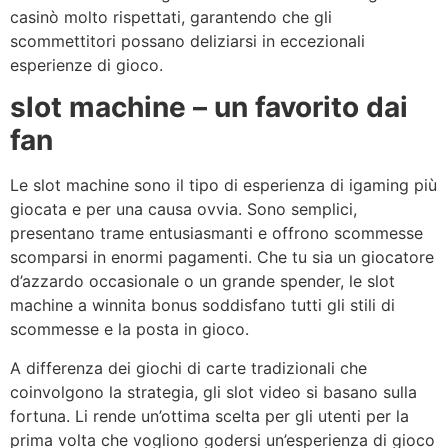
casinò molto rispettati, garantendo che gli
scommettitori possano deliziarsi in eccezionali
esperienze di gioco.
slot machine – un favorito dai
fan
Le slot machine sono il tipo di esperienza di igaming più
giocata e per una causa ovvia. Sono semplici,
presentano trame entusiasmanti e offrono scommesse
scomparsi in enormi pagamenti. Che tu sia un giocatore
d’azzardo occasionale o un grande spender, le slot
machine a winnita bonus soddisfano tutti gli stili di
scommesse e la posta in gioco.
A differenza dei giochi di carte tradizionali che
coinvolgono la strategia, gli slot video si basano sulla
fortuna. Li rende un’ottima scelta per gli utenti per la
prima volta che vogliono godersi un’esperienza di gioco