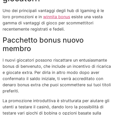
Uno dei principali vantaggi degli hub di Igaming è le
loro promozioni e in
winnita bonus
esiste una vasta
gamma di vantaggi di gioco per scommettitori
recentemente registrati e fedeli.
Pacchetto bonus nuovo
membro
I nuovi giocatori possono riscattare un entusiasmante
bonus di benvenuto, che include un incentivo di ricarica
e giocate extra. Per dirla in altro modo dopo aver
confermato il saldo iniziale, ti verrà accreditato con
denaro bonus extra che puoi scommettere sui tuoi titoli
preferiti.
La promozione introduttiva è strutturata per aiutare gli
utenti a testare il casinò, dando loro la possibilità di
testare vari giochi di bobina o opzioni basate sulla