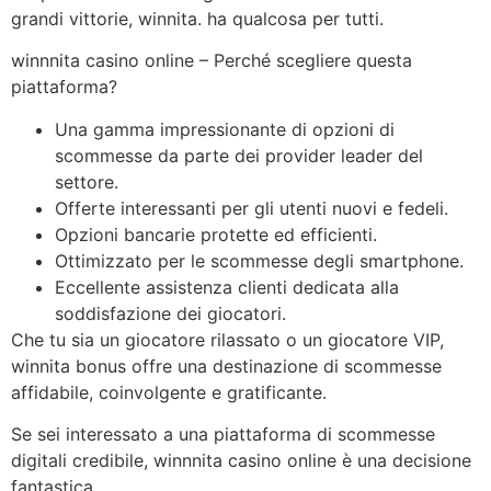
grandi vittorie, winnita. ha qualcosa per tutti.
winnnita casino online – Perché scegliere questa
piattaforma?
Una gamma impressionante di opzioni di
scommesse da parte dei provider leader del
settore.
Offerte interessanti per gli utenti nuovi e fedeli.
Opzioni bancarie protette ed efficienti.
Ottimizzato per le scommesse degli smartphone.
Eccellente assistenza clienti dedicata alla
soddisfazione dei giocatori.
Che tu sia un giocatore rilassato o un giocatore VIP,
winnita bonus offre una destinazione di scommesse
affidabile, coinvolgente e gratificante.
Se sei interessato a una piattaforma di scommesse
digitali credibile, winnnita casino online è una decisione
fantastica.