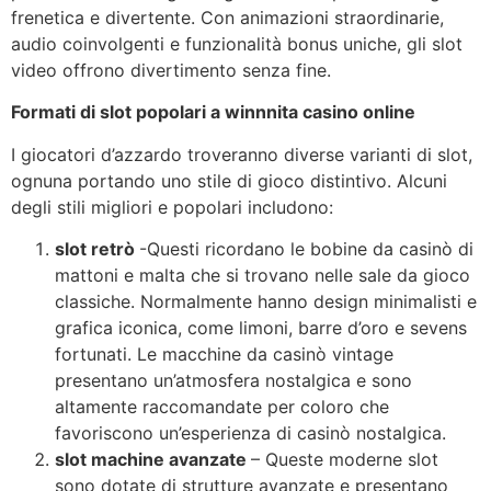
frenetica e divertente. Con animazioni straordinarie,
audio coinvolgenti e funzionalità bonus uniche, gli slot
video offrono divertimento senza fine.
Formati di slot popolari a winnnita casino online
I giocatori d’azzardo troveranno diverse varianti di slot,
ognuna portando uno stile di gioco distintivo. Alcuni
degli stili migliori e popolari includono:
slot retrò
-Questi ricordano le bobine da casinò di
mattoni e malta che si trovano nelle sale da gioco
classiche. Normalmente hanno design minimalisti e
grafica iconica, come limoni, barre d’oro e sevens
fortunati. Le macchine da casinò vintage
presentano un’atmosfera nostalgica e sono
altamente raccomandate per coloro che
favoriscono un’esperienza di casinò nostalgica.
slot machine avanzate
– Queste moderne slot
sono dotate di strutture avanzate e presentano