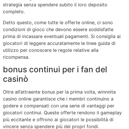
strategia senza spendere subito il loro deposito
completo.
Detto questo, come tutte le offerte online, ci sono
condizioni di gioco che devono essere soddisfatte
prima di incassare eventuali pagamenti. Si consiglia ai
giocatori di leggere accuratamente le linee guida di
utilizzo per conoscere le regole relative alla
ricompensa.
bonus continui per i fan del
casinò
Oltre all’attraente bonus per la prima volta, winnnita
casino online garantisce che i membri continuino a
godere e compensati con una serie di vantaggi per
giocatori continui. Queste offerte rendono il gameplay
più eccitante e offrono ai giocatori le possibilità di
vincere senza spendere più dei propri fondi.