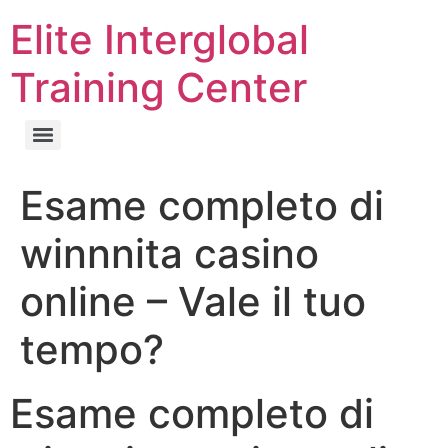
Elite Interglobal
Training Center
Esame completo di
winnnita casino
online – Vale il tuo
tempo?
Esame completo di