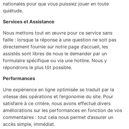
nationales pour que vous puissiez jouer en toute
quiétude.
Services et Assistance
Nous mettons tout en œuvre pour ce service sans
faille : lorsque la réponse à une question ne soit pas
directement fournie sur notre page d’accueil, les
assistés sont libres de nous le demander par un
formulaire spécifique ou via une hotline. Nous y
répondrons le plus tôt possible.
Performances
Une expérience en ligne optimisée se traduit par la
vitesse des opérations et l’ergonomie du site. Pour
satisfaire à ce critère, nous avons effectué divers
améliorations sur les performances en fonction de vos
commentaires : tout cela nous permet d’assurer un
accès simple, immédiat.