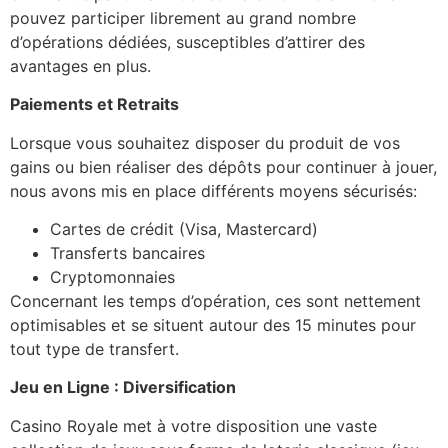
pouvez participer librement au grand nombre
d’opérations dédiées, susceptibles d’attirer des
avantages en plus.
Paiements et Retraits
Lorsque vous souhaitez disposer du produit de vos
gains ou bien réaliser des dépôts pour continuer à jouer,
nous avons mis en place différents moyens sécurisés:
Cartes de crédit (Visa, Mastercard)
Transferts bancaires
Cryptomonnaies
Concernant les temps d’opération, ces sont nettement
optimisables et se situent autour des 15 minutes pour
tout type de transfert.
Jeu en Ligne : Diversification
Casino Royale met à votre disposition une vaste