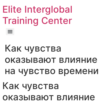
Elite Interglobal
Training Center
Как чувства
оказывают влияние
на чувство времени
Как чувства
оказывают влияние