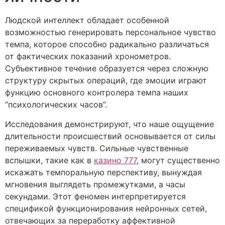
Людской интеллект обладает особенной
возможностью генерировать персональное чувство
темпа, которое способно радикально различаться
от фактических показаний хронометров.
Субъективное течение образуется через сложную
структуру скрытых операций, где эмоции играют
функцию основного контролера темпа наших
“психологических часов”.
Исследования демонстрируют, что наше ощущение
длительности происшествий основывается от силы
переживаемых чувств. Сильные чувственные
вспышки, такие как в
казино 777
, могут существенно
искажать темпоральную перспективу, вынуждая
мгновения выглядеть промежутками, а часы
секундами. Этот феномен интерпретируется
спецификой функционирования нейронных сетей,
отвечающих за переработку аффективной