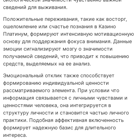
сведений для выживания.
Положительные переживания, такие как восторг,
ошеломление или счастье познания в Казино
Платинум, формируют интенсивную мотивационную
основу для поддержания фокуса внимания. Данные
эмоции сигнализируют мозгу о значимости
получаемой сведений, что приводит к повышению
средств, выделяемых на ее анализ.
Эмоциональный отклик также способствует
формированию индивидуальной ценности
рассматриваемого элемента. При условии что
информация связывается с личными чувствами и
ценностями человека, она интегрируется в
структуру личности и становится частью личного
практики. Подобная аффективная включенность
формирует надежную базис для длительного
интереса.