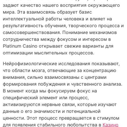
задают качество нашего восприятия окружающего
мира. Эта взаимосвязь образует базис
интеллектуальной работы человека и влияет на
результативность обучения, творческого процесса и
самосовершенствования. Понимание механизмов
сотрудничества между фокусом и интересом в
Platinum Casino открывает свежие варианты для
оптимизации мыслительных процессов.
Нейрофизиологические исследования показывают,
что области мозга, отвечающие за концентрацию
внимания, сильно взаимосвязаны с центрами
формирования побуждения и чувственного анализа.
В момент когда мы фокусируем фокус на
специфический элемент или процесс,
активизируются нервные связи, которые изучают
данные о его значимости и потенциальной
ценности. Этот процесс превращается в стимулом
для появления стабильного любопытства в
Казино