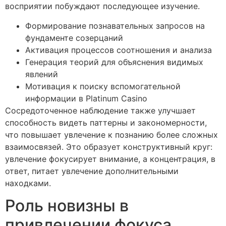
восприятии побуждают последующее изучение.
Формирование познавательных запросов на
фундаменте созерцаний
Активация процессов соотношения и анализа
Генерация теорий для объяснения видимых
явлений
Мотивация к поиску вспомогательной
информации в Platinum Casino
Сосредоточенное наблюдение также улучшает
способность видеть паттерны и закономерности,
что повышает увлечение к познанию более сложных
взаимосвязей. Это образует конструктивный круг:
увлечение фокусирует внимание, а концентрация, в
ответ, питает увлечение дополнительными
находками.
Роль новизны в
привлечении фокуса