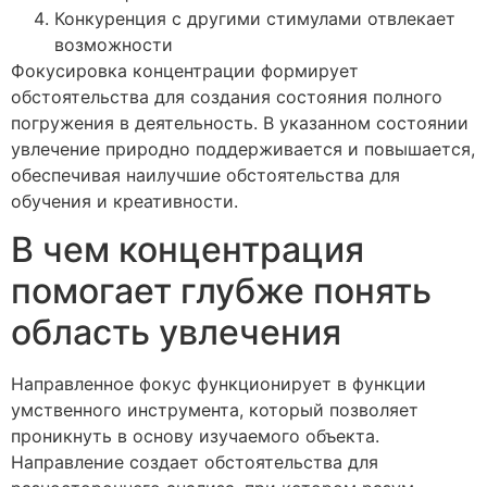
Конкуренция с другими стимулами отвлекает
возможности
Фокусировка концентрации формирует
обстоятельства для создания состояния полного
погружения в деятельность. В указанном состоянии
увлечение природно поддерживается и повышается,
обеспечивая наилучшие обстоятельства для
обучения и креативности.
В чем концентрация
помогает глубже понять
область увлечения
Направленное фокус функционирует в функции
умственного инструмента, который позволяет
проникнуть в основу изучаемого объекта.
Направление создает обстоятельства для