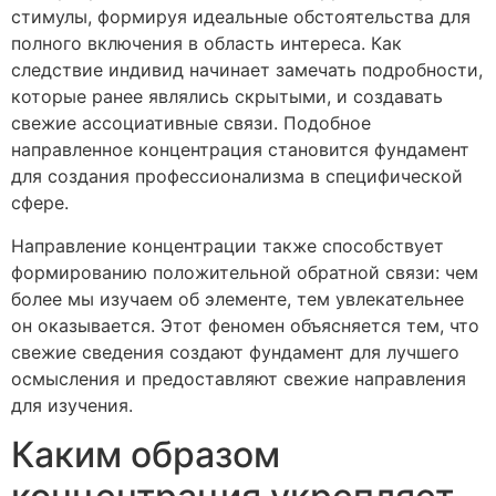
стимулы, формируя идеальные обстоятельства для
полного включения в область интереса. Как
следствие индивид начинает замечать подробности,
которые ранее являлись скрытыми, и создавать
свежие ассоциативные связи. Подобное
направленное концентрация становится фундамент
для создания профессионализма в специфической
сфере.
Направление концентрации также способствует
формированию положительной обратной связи: чем
более мы изучаем об элементе, тем увлекательнее
он оказывается. Этот феномен объясняется тем, что
свежие сведения создают фундамент для лучшего
осмысления и предоставляют свежие направления
для изучения.
Каким образом