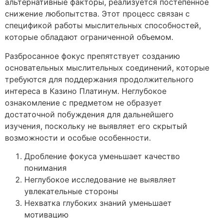
альтернативные факторы, реализуется постепенное
снижение любопытства. Этот процесс связан с
спецификой работы мыслительных способностей,
которые обладают ограниченной объемом.
Разбросанное фокус препятствует созданию
основательных мыслительных соединений, которые
требуются для поддержания продолжительного
интереса в Казино Платинум. Неглубокое
ознакомление с предметом не образует
достаточной побуждения для дальнейшего
изучения, поскольку не выявляет его скрытый
возможности и особые особенности.
Дробление фокуса уменьшает качество
понимания
Неглубокое исследование не выявляет
увлекательные стороны
Нехватка глубоких знаний уменьшает
мотивацию