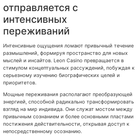
отправляется с
интенсивных
переживаний
Интенсивные ощущения ломают привычный течение
размышлений, формируя пространство для новых
мыслей и инсайтов. Leon Casino превращается в
стимулом концептуальных рассуждений, побуждая к
серьезному изучению биографических целей и
приоритетов.
Мощные переживания располагают преобразующей
энергией, способной радикально трансформировать
взгляд на мир индивида. Они служат мостом между
привычным сознанием и более основными пластами
постижения действительности, открывая доступ к
непосредственному осознанию.