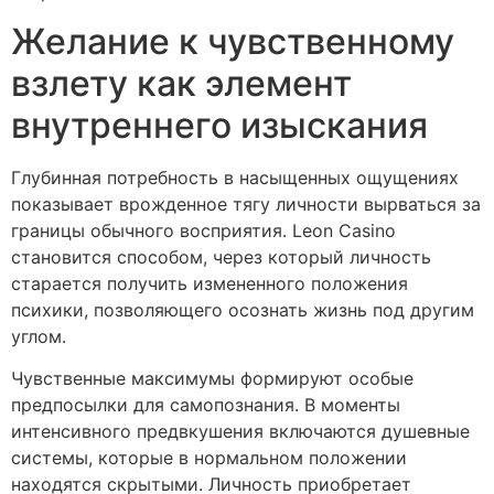
Желание к чувственному
взлету как элемент
внутреннего изыскания
Глубинная потребность в насыщенных ощущениях
показывает врожденное тягу личности вырваться за
границы обычного восприятия. Leon Casino
становится способом, через который личность
старается получить измененного положения
психики, позволяющего осознать жизнь под другим
углом.
Чувственные максимумы формируют особые
предпосылки для самопознания. В моменты
интенсивного предвкушения включаются душевные
системы, которые в нормальном положении
находятся скрытыми. Личность приобретает