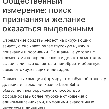
Общественный
измерение: поиск
признания и желание
оказаться выделенным
Стремление создать эффект на окружающих
зачастую скрывает более глубокую нужду в
признании и осознании. Социальные условия с
элементами неопределенности делаются методом
выявить личные качества и приобрести обратную
связь от окружающих индивидов.
Совместные эмоции формируют особую обстановку
доверия и гармонии. казино Leon Bet в
общественном окружении способствует
сформировать более глубокие отношения с
единомышленниками, имеющими аналогичные
интересы и принципы.