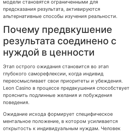
модели становятся ограниченными для
предсказания результата, активируются
альтернативные способы изучения реальности.
Почему предвкушение
результата соединено с
нуждой в ценности
Этап острого ожидания становится во этап
глубокого саморефлексии, когда индивид
переосмысливает свои приоритеты и убеждения.
Leon Casino в процессе предвкушения способствует
прояснить подлинные желания и побуждения
поведения.
Ожидание исхода формирует специфическое
ментальное положение, в котором усиливается
открытость к индивидуальным нуждам. Человек