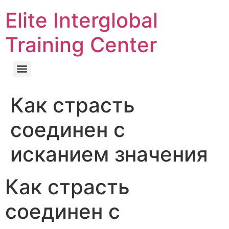
Elite Interglobal
Training Center
Как страсть
соединен с
исканием значения
Как страсть
соединен с