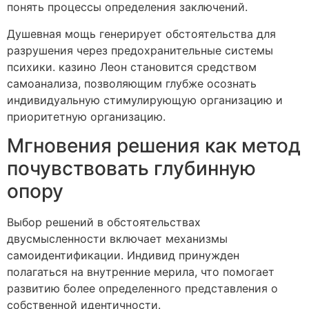
понять процессы определения заключений.
Душевная мощь генерирует обстоятельства для
разрушения через предохранительные системы
психики. казино Леон становится средством
самоанализа, позволяющим глубже осознать
индивидуальную стимулирующую организацию и
приоритетную организацию.
Мгновения решения как метод
почувствовать глубинную
опору
Выбор решений в обстоятельствах
двусмысленности включает механизмы
самоидентификации. Индивид принужден
полагаться на внутренние мерила, что помогает
развитию более определенного представления о
собственной идентичности.