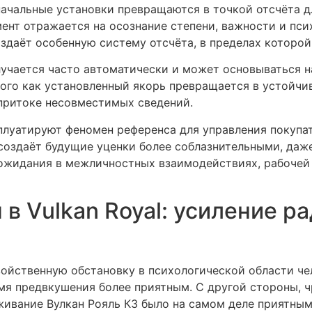
начальные установки превращаются в точкой отсчёта д
ент отражается на осознание степени, важности и пс
оздаёт особенную систему отсчёта, в пределах которой
учается часто автоматически и может основываться н
ого как установленный якорь превращается в устойчи
притоке несовместимых сведений.
плуатируют феномен референса для управления покупа
создаёт будущие уценки более соблазнительными, даж
 ожидания в межличностных взаимодействиях, рабочей
 Vulkan Royal: усиление ра
ойственную обстановку в психологической области чел
я предвкушения более приятным. С другой стороны, 
живание Вулкан Рояль КЗ было на самом деле приятным