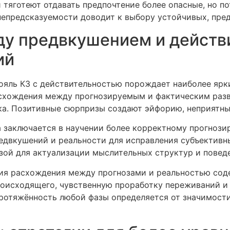
 тяготеют отдавать предпочтение более опасные, но п
 непредсказуемости доводит к выбору устойчивых, пре
ду предвкушением и действ
ий
ояль КЗ с действительностью порождает наиболее яр
асхождения между прогнозируемым и фактическим раз
ка. Позитивные сюрпризы создают эйфорию, неприятны
а заключается в научении более корректному прогнози
редвкушений и реальности для исправления субъективн
зой для актуализации мыслительных структур и повед
я расхождения между прогнозами и реальностью соде
оисходящего, чувственную проработку переживаний и
ротяжённость любой фазы определяется от значимост