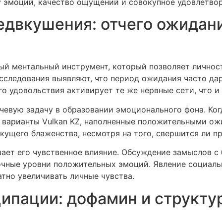
лу эмоций, качество ощущений и совокупное удовлетв
едвкушения: отчего ожидани
ый ментальный инструмент, который позволяет личнос
сследования выявляют, что период ожидания часто да
 удовольствия активирует те же нервные сети, что и
ючевую задачу в образовании эмоционального фона. К
 варианты Vulkan KZ, наполненные положительными ож
ущего блаженства, несмотря на того, свершится ли п
ет его чувственное влияние. Обсуждение замыслов с 
чные уровни положительных эмоций. Явление социаль
тно увеличивать личные чувства.
ипации: дофамин и структу