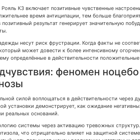
 Рояль КЗ включает позитивные чувственные настроени
лжительнее время антиципации, тем больше благоприя
 позитивный результат генерирует значительную побу
ты.
адежды несут риск фрустрации. Когда факты не соотв
который может довести к более интенсивному огорчен
чему определённые в действительности положительные
чувствия: феномен ноцебо
нозы
льной силой воплощаться в действительности через д
ой установки демонстрирует, как ожидание негативных
ии реальных оснований.
ологию системы через активацию тревожных структур
тизола, что отрицательно влияет на защитной системе