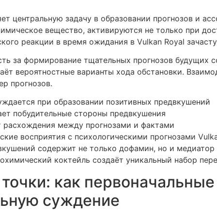
ет центральную задачу в образовании прогнозов и ас
имическое вещество, активируются не только при дос
кого реакции в время ожидания в Vulkan Royal зачаст
сть за формирование тщательных прогнозов будущих со
даёт вероятностные варианты хода обстановки. Взаимо
ер прогнозов.
буждается при образовании позитивных предвкушений
ает побудительные стороны предвкушения
т расхождения между прогнозами и фактами
ские восприятия с психологическими прогнозами Vulka
кушений содержит не только дофамин, но и медиатор 
охимический коктейль создаёт уникальный набор пер
точки: как первоначальные
льную суждение