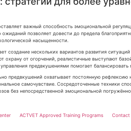
: стратегии для более урав
ставляет важный способность эмоциональной регуляц
ю ожиданий позволяет довести до предела благоприят
ихологической насыщенности.
ет создание нескольких вариантов развития ситуаций
 охрану от огорчений, реалистичные выступают базой
 управления предвкушениями помогает балансировать
ьно предвкушений охватывает постоянную рефлексию 
ональное самочувствие. Сосредоточенные техники спо
озов без непосредственной эмоциональной погружённос
enter
ACTVET Approved Training Programs
Contact