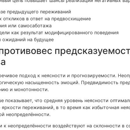
тивый цепь повышает шансы реализации негативных вар
базе предыдущего переживаний
 откликов в ответ на предвосхищение
ния или самосаботажа
дели как результат модифицированного поведения
и ожиданий на будущее
противовес предсказуемост
ва
ечивое подход к неясности и прогнозируемости. Неопр
огическую насыщенность эмоций. Предвидимость пре
нию и монотонности.
е показывает, что средняя уровень неясности оптимал
 яркости переживаний, в то время как избыточная нея
ой неопределённости.
и к неопределённости воздействуют на склонности в с