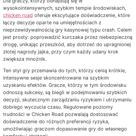
Dla graczy, którzy odnajdują się w
wysokointensywnych, szybkim tempie środowiskach,
chicken road
oferuje ekscytujące doświadczenie, które
łączy decyzje oparte na umiejętnościach z
nieprzewidywalnością gry kasynowej typu crash. Celem
jest prosty: poprowadzić kurczaka przez niebezpieczną
drogę, unikając przeszkód, aby dotrzeć do upragnionej
złotej nagrody jajka, przy czym każdy udany krok
zwiększa mnożnik.
Ten styl gry przemawia do tych, którzy cenią krótkie,
intensywne sesje skoncentrowane na szybkim
uzyskaniu efektów. Gracze, którzy w tym środowisku
odnoszą sukcesy, są biegli w podejmowaniu szybkich
decyzji, skutecznym zarządzaniu ryzykiem i utrzymaniu
dobrego wyczucia czasu. Regulowane poziomy
trudności w Chicken Road pozwalają dostosować
doświadczenie do różnych preferencji ryzyka,
umożliwiając graczom dopasowanie gry do własnego