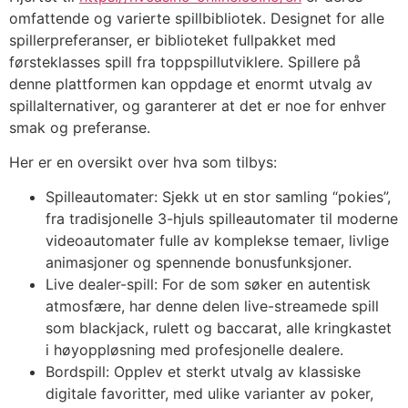
omfattende og varierte spillbibliotek. Designet for alle
spillerpreferanser, er biblioteket fullpakket med
førsteklasses spill fra toppspillutviklere. Spillere på
denne plattformen kan oppdage et enormt utvalg av
spillalternativer, og garanterer at det er noe for enhver
smak og preferanse.
Her er en oversikt over hva som tilbys:
Spilleautomater: Sjekk ut en stor samling “pokies”,
fra tradisjonelle 3-hjuls spilleautomater til moderne
videoautomater fulle av komplekse temaer, livlige
animasjoner og spennende bonusfunksjoner.
Live dealer-spill: For de som søker en autentisk
atmosfære, har denne delen live-streamede spill
som blackjack, rulett og baccarat, alle kringkastet
i høyoppløsning med profesjonelle dealere.
Bordspill: Opplev et sterkt utvalg av klassiske
digitale favoritter, med ulike varianter av poker,