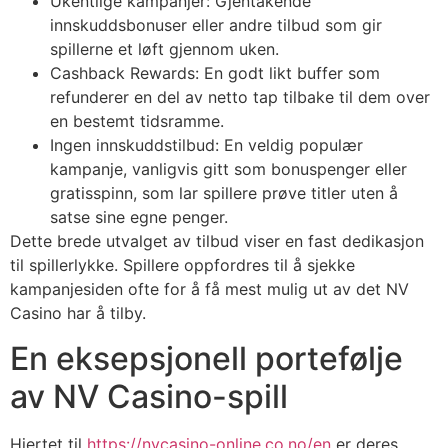
Ukentlige kampanjer: Gjentakende
innskuddsbonuser eller andre tilbud som gir
spillerne et løft gjennom uken.
Cashback Rewards: En godt likt buffer som
refunderer en del av netto tap tilbake til dem over
en bestemt tidsramme.
Ingen innskuddstilbud: En veldig populær
kampanje, vanligvis gitt som bonuspenger eller
gratisspinn, som lar spillere prøve titler uten å
satse sine egne penger.
Dette brede utvalget av tilbud viser en fast dedikasjon
til spillerlykke. Spillere oppfordres til å sjekke
kampanjesiden ofte for å få mest mulig ut av det NV
Casino har å tilby.
En eksepsjonell portefølje
av NV Casino-spill
Hjertet til
https://nvcasino-online.co.no/en
er deres