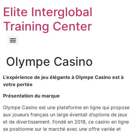
Elite Interglobal
Training Center
Olympe Casino
L’expérience de jeu élégante à Olympe Casino est à
votre portée
Présentation du marque
Olympe Casino est une plateforme en ligne qui propose
aux joueurs français un large éventail d’options de jeux
et de divertissement. Fondé en 2018, ce casino en ligne
se positionne sur le marché avec une offre variée et