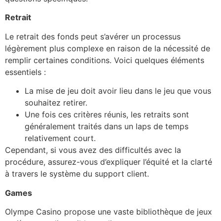
Retrait
Le retrait des fonds peut s’avérer un processus
légèrement plus complexe en raison de la nécessité de
remplir certaines conditions. Voici quelques éléments
essentiels :
La mise de jeu doit avoir lieu dans le jeu que vous
souhaitez retirer.
Une fois ces critères réunis, les retraits sont
généralement traités dans un laps de temps
relativement court.
Cependant, si vous avez des difficultés avec la
procédure, assurez-vous d’expliquer l’équité et la clarté
à travers le système du support client.
Games
Olympe Casino propose une vaste bibliothèque de jeux