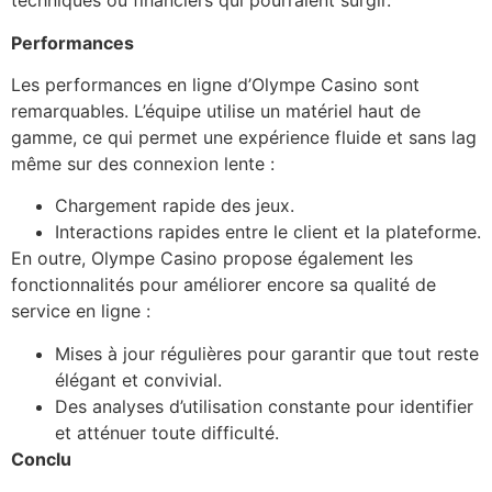
techniques ou financiers qui pourraient surgir.
Performances
Les performances en ligne d’Olympe Casino sont
remarquables. L’équipe utilise un matériel haut de
gamme, ce qui permet une expérience fluide et sans lag
même sur des connexion lente :
Chargement rapide des jeux.
Interactions rapides entre le client et la plateforme.
En outre, Olympe Casino propose également les
fonctionnalités pour améliorer encore sa qualité de
service en ligne :
Mises à jour régulières pour garantir que tout reste
élégant et convivial.
Des analyses d’utilisation constante pour identifier
et atténuer toute difficulté.
Conclu