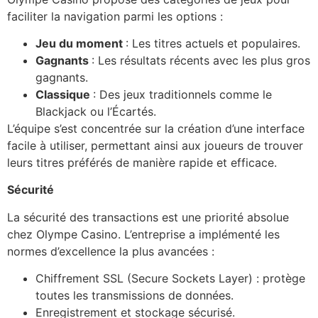
faciliter la navigation parmi les options :
Jeu du moment
: Les titres actuels et populaires.
Gagnants
: Les résultats récents avec les plus gros
gagnants.
Classique
: Des jeux traditionnels comme le
Blackjack ou l’Écartés.
L’équipe s’est concentrée sur la création d’une interface
facile à utiliser, permettant ainsi aux joueurs de trouver
leurs titres préférés de manière rapide et efficace.
Sécurité
La sécurité des transactions est une priorité absolue
chez Olympe Casino. L’entreprise a implémenté les
normes d’excellence la plus avancées :
Chiffrement SSL (Secure Sockets Layer) : protège
toutes les transmissions de données.
Enregistrement et stockage sécurisé.