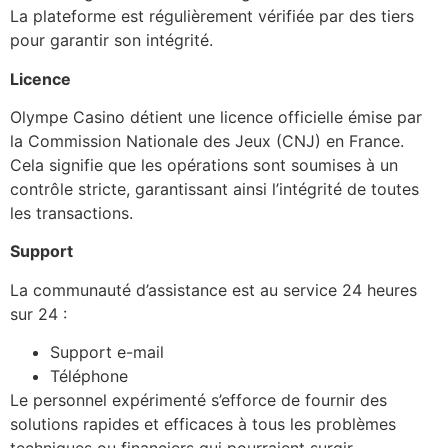
La plateforme est régulièrement vérifiée par des tiers
pour garantir son intégrité.
Licence
Olympe Casino détient une licence officielle émise par
la Commission Nationale des Jeux (CNJ) en France.
Cela signifie que les opérations sont soumises à un
contrôle stricte, garantissant ainsi l’intégrité de toutes
les transactions.
Support
La communauté d’assistance est au service 24 heures
sur 24 :
Support e-mail
Téléphone
Le personnel expérimenté s’efforce de fournir des
solutions rapides et efficaces à tous les problèmes