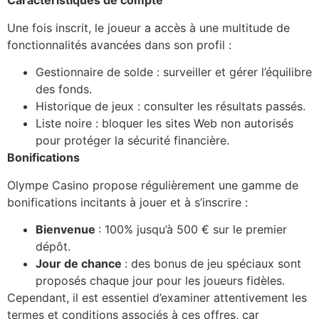
Caractéristiques de compte
Une fois inscrit, le joueur a accès à une multitude de
fonctionnalités avancées dans son profil :
Gestionnaire de solde : surveiller et gérer l’équilibre
des fonds.
Historique de jeux : consulter les résultats passés.
Liste noire : bloquer les sites Web non autorisés
pour protéger la sécurité financière.
Bonifications
Olympe Casino propose régulièrement une gamme de
bonifications incitants à jouer et à s’inscrire :
Bienvenue
: 100% jusqu’à 500 € sur le premier
dépôt.
Jour de chance
: des bonus de jeu spéciaux sont
proposés chaque jour pour les joueurs fidèles.
Cependant, il est essentiel d’examiner attentivement les
termes et conditions associés à ces offres, car