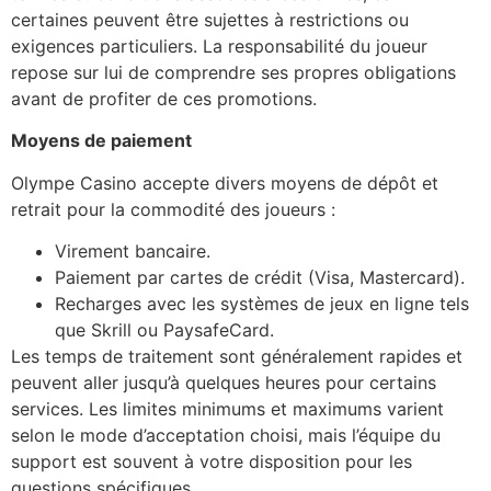
certaines peuvent être sujettes à restrictions ou
exigences particuliers. La responsabilité du joueur
repose sur lui de comprendre ses propres obligations
avant de profiter de ces promotions.
Moyens de paiement
Olympe Casino accepte divers moyens de dépôt et
retrait pour la commodité des joueurs :
Virement bancaire.
Paiement par cartes de crédit (Visa, Mastercard).
Recharges avec les systèmes de jeux en ligne tels
que Skrill ou PaysafeCard.
Les temps de traitement sont généralement rapides et
peuvent aller jusqu’à quelques heures pour certains
services. Les limites minimums et maximums varient
selon le mode d’acceptation choisi, mais l’équipe du
support est souvent à votre disposition pour les
questions spécifiques.