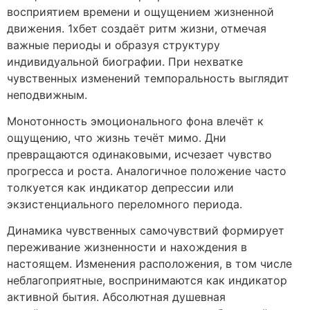
восприятием времени и ощущением жизненной
движения. 1хбет создаёт ритм жизни, отмечая
важные периоды и образуя структуру
индивидуальной биографии. При нехватке
чувственных изменений темпоральность выглядит
неподвижным.
Монотонность эмоционального фона влечёт к
ощущению, что жизнь течёт мимо. Дни
превращаются одинаковыми, исчезает чувство
прогресса и роста. Аналогичное положение часто
толкуется как индикатор депрессии или
экзистенциального переломного периода.
Динамика чувственных самочувствий формирует
переживание жизненности и нахождения в
настоящем. Изменения расположения, в том числе
неблагоприятные, воспринимаются как индикатор
активной бытия. Абсолютная душевная