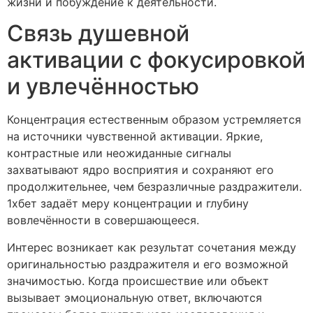
жизни и побуждение к деятельности.
Связь душевной
активации с фокусировкой
и увлечённостью
Концентрация естественным образом устремляется
на источники чувственной активации. Яркие,
контрастные или неожиданные сигналы
захватывают ядро восприятия и сохраняют его
продолжительнее, чем безразличные раздражители.
1хбет задаёт меру концентрации и глубину
вовлечённости в совершающееся.
Интерес возникает как результат сочетания между
оригинальностью раздражителя и его возможной
значимостью. Когда происшествие или объект
вызывает эмоциональную ответ, включаются