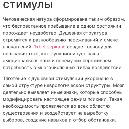
стимулы
Человеческая натура сформирована таким образом,
что беспрестанное пребывание в одном состоянии
порождает неудобство. Душевная структура
стремится к разнообразию переживаний и смене
впечатлений.
1xbet зеркало
создает основу для
осознания того, как функционирует наша
эмоциональная зона и почему мы переживаем
потребность в многочисленных типах воздействий.
Тяготение к душевной стимуляции укоренено в
самой структуре неврологической структуры. Мозг
деятельно выявляет иные знаки, которые способны
модифицировать настоящее режим психики. Такая
необходимость проявляется во всех областях
существования и воздействует на выработку
выборов, создание навыков и отбор обстановки.