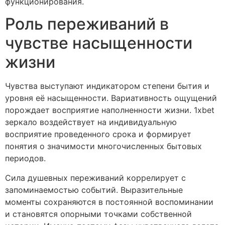
функционирования.
Роль переживаний в
чувстве насыщенности
жизни
Чувства выступают индикатором степени бытия и
уровня её насыщенности. Вариативность ощущений
порождает восприятие наполненности жизни. 1xbet
зеркало воздействует на индивидуальную
восприятие проведенного срока и формирует
понятия о значимости многочисленных бытовых
периодов.
Сила душевных переживаний коррелирует с
запоминаемостью событий. Выразительные
моменты сохраняются в постоянной воспоминании
и становятся опорными точками собственной