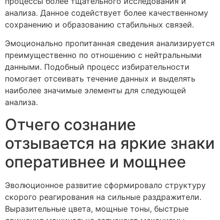
процессы более тщательного исследования и
анализа. Данное содействует более качественному
сохранению и образованию стабильных связей.
Эмоционально пропитанная сведения анализируется
преимущественно по отношению с нейтральными
данными. Подобный процесс избирательности
помогает отсеивать течение данных и выделять
наиболее значимые элементы для следующей
анализа.
Отчего сознание
отзывается на яркие знаки
оперативнее и мощнее
Эволюционное развитие сформировало структуру
скорого реагирования на сильные раздражители.
Выразительные цвета, мощные тоны, быстрые