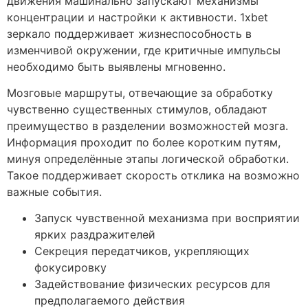
движения машинально запускают механизмы
концентрации и настройки к активности. 1xbet
зеркало поддерживает жизнеспособность в
изменчивой окружении, где критичные импульсы
необходимо быть выявлены мгновенно.
Мозговые маршруты, отвечающие за обработку
чувственно существенных стимулов, обладают
преимущество в разделении возможностей мозга.
Информация проходит по более коротким путям,
минуя определённые этапы логической обработки.
Такое поддерживает скорость отклика на возможно
важные события.
Запуск чувственной механизма при восприятии
ярких раздражителей
Секреция передатчиков, укрепляющих
фокусировку
Задействование физических ресурсов для
предполагаемого действия