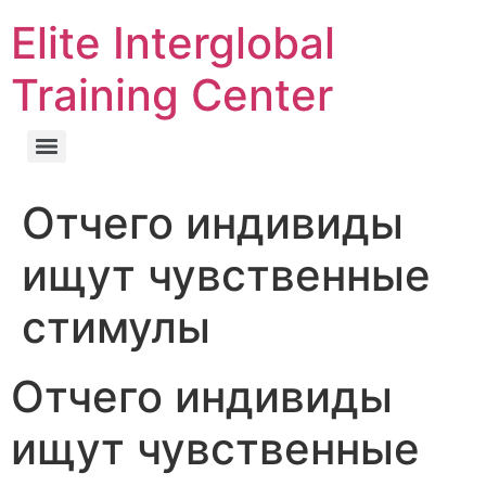
Elite Interglobal
Training Center
Отчего индивиды
ищут чувственные
стимулы
Отчего индивиды
ищут чувственные