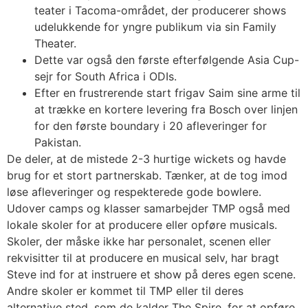
teater i Tacoma-området, der producerer shows
udelukkende for yngre publikum via sin Family
Theater.
Dette var også den første efterfølgende Asia Cup-
sejr for South Africa i ODIs.
Efter en frustrerende start frigav Saim sine arme til
at trække en kortere levering fra Bosch over linjen
for den første boundary i 20 afleveringer for
Pakistan.
De deler, at de mistede 2-3 hurtige wickets og havde
brug for et stort partnerskab. Tænker, at de tog imod
løse afleveringer og respekterede gode bowlere.
Udover camps og klasser samarbejder TMP også med
lokale skoler for at producere eller opføre musicals.
Skoler, der måske ikke har personalet, scenen eller
rekvisitter til at producere en musical selv, har bragt
Steve ind for at instruere et show på deres egen scene.
Andre skoler er kommet til TMP eller til deres
alternative sted, som de kalder The Spire, for at opføre.