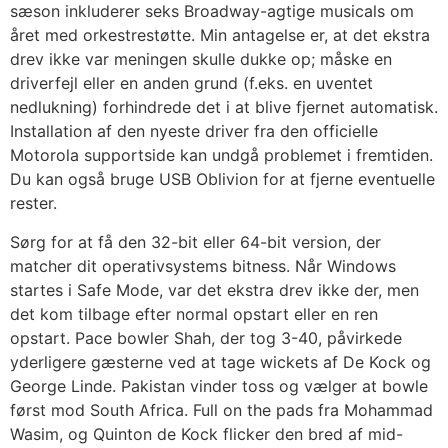
sæson inkluderer seks Broadway-agtige musicals om
året med orkestrestøtte. Min antagelse er, at det ekstra
drev ikke var meningen skulle dukke op; måske en
driverfejl eller en anden grund (f.eks. en uventet
nedlukning) forhindrede det i at blive fjernet automatisk.
Installation af den nyeste driver fra den officielle
Motorola supportside kan undgå problemet i fremtiden.
Du kan også bruge USB Oblivion for at fjerne eventuelle
rester.
Sørg for at få den 32-bit eller 64-bit version, der
matcher dit operativsystems bitness. Når Windows
startes i Safe Mode, var det ekstra drev ikke der, men
det kom tilbage efter normal opstart eller en ren
opstart. Pace bowler Shah, der tog 3-40, påvirkede
yderligere gæsterne ved at tage wickets af De Kock og
George Linde. Pakistan vinder toss og vælger at bowle
først mod South Africa. Full on the pads fra Mohammad
Wasim, og Quinton de Kock flicker den bred af mid-