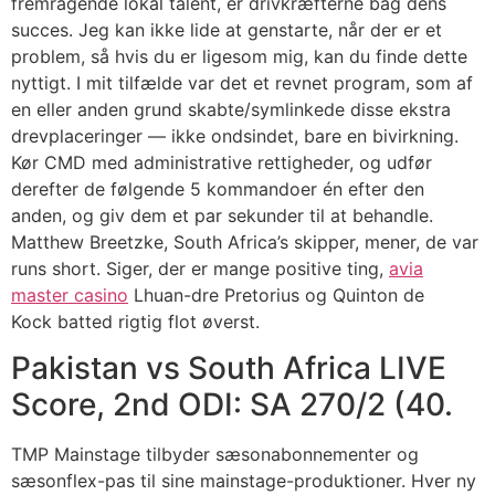
fremragende lokal talent, er drivkræfterne bag dens
succes. Jeg kan ikke lide at genstarte, når der er et
problem, så hvis du er ligesom mig, kan du finde dette
nyttigt. I mit tilfælde var det et revnet program, som af
en eller anden grund skabte/symlinkede disse ekstra
drevplaceringer — ikke ondsindet, bare en bivirkning.
Kør CMD med administrative rettigheder, og udfør
derefter de følgende 5 kommandoer én efter den
anden, og giv dem et par sekunder til at behandle.
Matthew Breetzke, South Africa’s skipper, mener, de var
runs short. Siger, der er mange positive ting,
avia
master casino
Lhuan-dre Pretorius og Quinton de
Kock batted rigtig flot øverst.
Pakistan vs South Africa LIVE
Score, 2nd ODI: SA 270/2 (40.
TMP Mainstage tilbyder sæsonabonnementer og
sæsonflex-pas til sine mainstage-produktioner. Hver ny