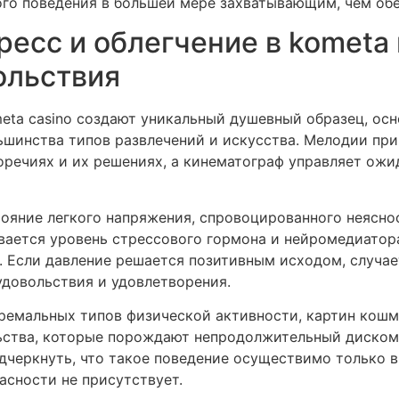
го поведения в большей мере захватывающим, чем об
есс и облегчение в kometa 
ольствия
eta casino создают уникальный душевный образец, осн
льшинства типов развлечений и искусства. Мелодии пр
оречиях и их решениях, а кинематограф управляет ож
ояние легкого напряжения, спровоцированного неяснос
вается уровень стрессового гормона и нейромедиатора
. Если давление решается позитивным исходом, случае
удовольствия и удовлетворения.
тремальных типов физической активности, картин кошм
ьства, которые порождают непродолжительный диском
черкнуть, что такое поведение осуществимо только в
асности не присутствует.