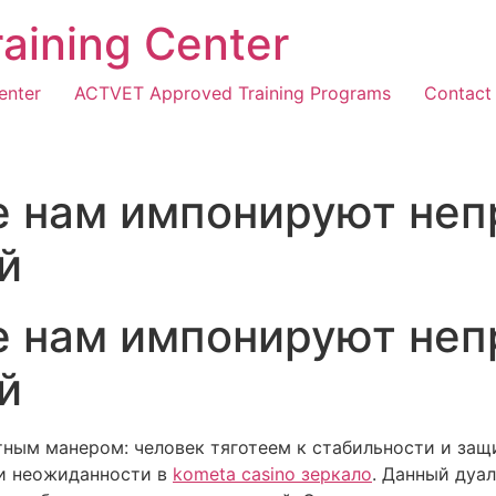
Training Center
enter
ACTVET Approved Training Programs
Contact
е нам импонируют не
й
е нам импонируют не
й
тным манером: человек тяготеем к стабильности и защ
 и неожиданности в
kometa casino зеркало
. Данный дуа