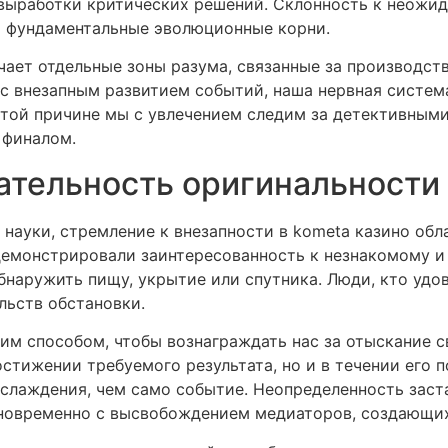
 выработки критических решений. Склонность к неожид
т фундаментальные эволюционные корни.
чает отдельные зоны разума, связанные за производст
 с внезапным развитием событий, наша нервная систем
 этой причине мы с увлечением следим за детективным
 финалом.
ательность оригинальности
 науки, стремление к внезапности в kometa казино об
 демонстрировали заинтересованность к незнакомому и
бнаружить пищу, укрытие или спутника. Люди, кто уд
льств обстановки.
м способом, чтобы вознаграждать нас за отыскание с
тижении требуемого результата, но и в течении его п
аслаждения, чем само событие. Неопределенность заст
дновременно с высвобождением медиаторов, создающих