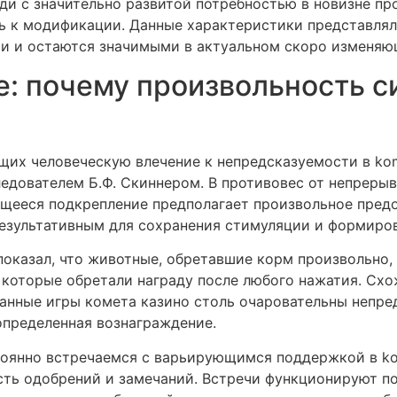
и с значительно развитой потребностью в новизне пр
ь к модификации. Данные характеристики представля
ии и остаются значимыми в актуальном скоро изменяю
: почему произвольность с
их человеческую влечение к непредсказуемости в kom
едователем Б.Ф. Скиннером. В противовес от непрерыв
ющееся подкрепление предполагает произвольное пред
результативным для сохранения стимуляции и формиро
оказал, что животные, обретавшие корм произвольно,
, которые обретали награду после любого нажатия. Сх
ванные игры комета казино столь очаровательны непре
определенная вознаграждение.
тоянно встречаемся с варьирующимся поддержкой в ko
сть одобрений и замечаний. Встречи функционируют п