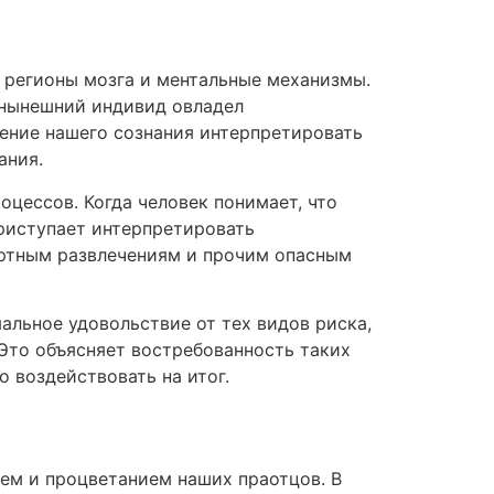
 регионы мозга и ментальные механизмы.
 нынешний индивид овладел
мение нашего сознания интерпретировать
ания.
цессов. Когда человек понимает, что
приступает интерпретировать
зартным развлечениям и прочим опасным
льное удовольствие от тех видов риска,
 Это объясняет востребованность таких
о воздействовать на итог.
ем и процветанием наших праотцов. В