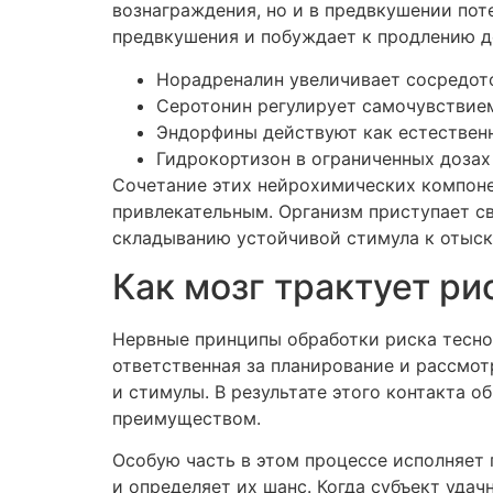
вознаграждения, но и в предвкушении по
предвкушения и побуждает к продлению де
Норадреналин увеличивает сосредот
Серотонин регулирует самочувствие
Эндорфины действуют как естестве
Гидрокортизон в ограниченных дозах
Сочетание этих нейрохимических компон
привлекательным. Организм приступает с
складыванию устойчивой стимула к отыск
Как мозг трактует ри
Нервные принципы обработки риска тесно 
ответственная за планирование и рассмот
и стимулы. В результате этого контакта 
преимуществом.
Особую часть в этом процессе исполняет 
и определяет их шанс. Когда субъект уда