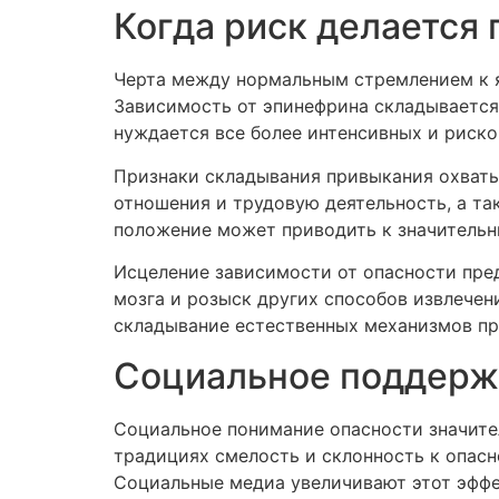
Когда риск делается
Черта между нормальным стремлением к я
Зависимость от эпинефрина складывается
нуждается все более интенсивных и риск
Признаки складывания привыкания охваты
отношения и трудовую деятельность, а та
положение может приводить к значительн
Исцеление зависимости от опасности пре
мозга и розыск других способов извлечен
складывание естественных механизмов п
Социальное поддержк
Социальное понимание опасности значите
традициях смелость и склонность к опас
Социальные медиа увеличивают этот эфф