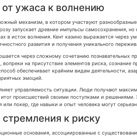
 от ужаса к волнению
ожный механизм, в котором участвуют разнообразные
розу запускает древние импульсы самосохранения, но
х в исток волнения. Кент казино выражается через у
чностного развития и получения уникального пережив
шается через сложному сочетанию познавательных про
 вопреки на присутствие элементов риска, сознание 
 способ обеспечивает крайним видам деятельности, а
приятных эмоций.
лняет управляемость ситуации. Люди получают максима
а итог происшествий своими поступками и решениями.
я или покер, где навыки и опыт человека могут серьезн
 стремления к риску
юционные основания, ассоциированные с существовани