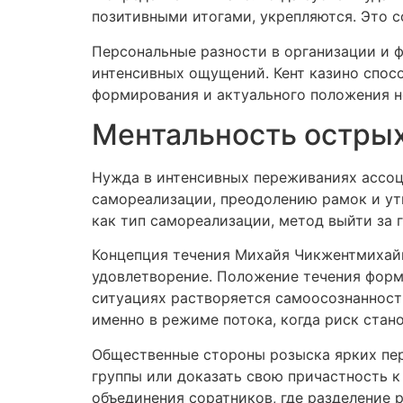
позитивными итогами, укрепляются. Это с
Персональные разности в организации и 
интенсивных ощущений. Кент казино спосо
формирования и актуального положения н
Ментальность остры
Нужда в интенсивных переживаниях ассоц
самореализации, преодолению рамок и у
как тип самореализации, метод выйти за
Концепция течения Михайя Чикжентмихайи
удовлетворение. Положение течения форми
ситуациях растворяется самоосознанность,
именно в режиме потока, когда риск стан
Общественные стороны розыска ярких пер
группы или доказать свою причастность 
объединения соратников, где разделение