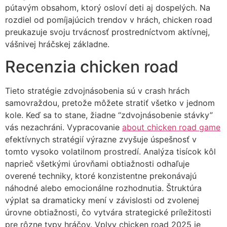
pútavým obsahom, ktorý osloví deti aj dospelých. Na
rozdiel od pomíjajúcich trendov v hrách, chicken road
preukazuje svoju trvácnosť prostredníctvom aktívnej,
vášnivej hráčskej základne.
Recenzia chicken road
Tieto stratégie zdvojnásobenia sú v crash hrách
samovraždou, pretože môžete stratiť všetko v jednom
kole. Keď sa to stane, žiadne “zdvojnásobenie stávky”
vás nezachráni. Vypracovanie
about chicken road game
efektívnych stratégií výrazne zvyšuje úspešnosť v
tomto vysoko volatilnom prostredí. Analýza tisícok kôl
naprieč všetkými úrovňami obtiažnosti odhaľuje
overené techniky, ktoré konzistentne prekonávajú
náhodné alebo emocionálne rozhodnutia. Štruktúra
výplat sa dramaticky mení v závislosti od zvolenej
úrovne obtiažnosti, čo vytvára strategické príležitosti
pre rôzne typy hráčov. Vplyv chicken road 2025 je