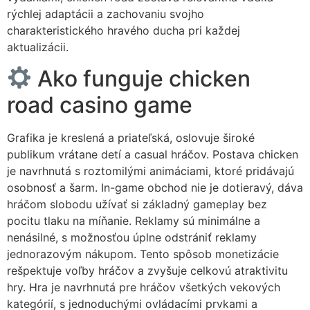
rýchlej adaptácii a zachovaniu svojho
charakteristického hravého ducha pri každej
aktualizácii.
Ako funguje chicken
road casino game
Grafika je kreslená a priateľská, oslovuje široké
publikum vrátane detí a casual hráčov. Postava chicken
je navrhnutá s roztomilými animáciami, ktoré pridávajú
osobnosť a šarm. In-game obchod nie je dotieravý, dáva
hráčom slobodu užívať si základný gameplay bez
pocitu tlaku na míňanie. Reklamy sú minimálne a
nenásilné, s možnosťou úplne odstrániť reklamy
jednorazovým nákupom. Tento spôsob monetizácie
rešpektuje voľby hráčov a zvyšuje celkovú atraktivitu
hry. Hra je navrhnutá pre hráčov všetkých vekových
kategórií, s jednoduchými ovládacími prvkami a