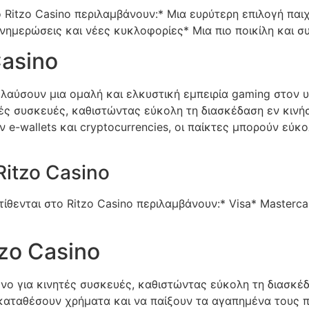
 Ritzo Casino περιλαμβάνουν:* Μια ευρύτερη επιλογή παι
ημερώσεις και νέες κυκλοφορίες* Μια πιο ποικίλη και σ
Casino
ολαύσουν μια ομαλή και ελκυστική εμπειρία gaming στον 
ητές συσκευές, καθιστώντας εύκολη τη διασκέδαση εν κινή
-wallets και cryptocurrencies, οι παίκτες μπορούν εύκ
itzo Casino
ίθενται στο Ritzo Casino περιλαμβάνουν:* Visa* Mastercar
zo Casino
ένο για κινητές συσκευές, καθιστώντας εύκολη τη διασκέδ
καταθέσουν χρήματα και να παίξουν τα αγαπημένα τους π