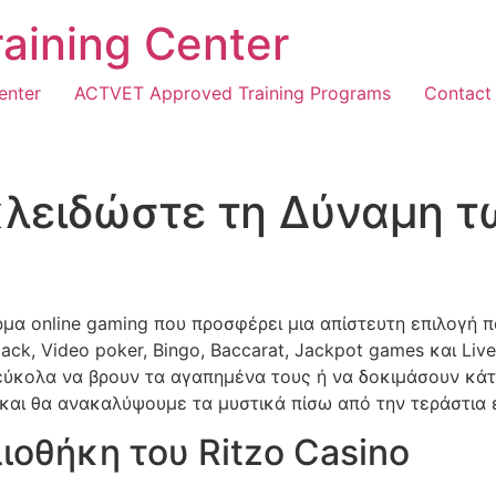
Training Center
enter
ACTVET Approved Training Programs
Contact
εκλειδώστε τη Δύναμη 
ρμα online gaming που προσφέρει μια απίστευτη επιλογή π
ack, Video poker, Bingo, Baccarat, Jackpot games και Li
 εύκολα να βρουν τα αγαπημένα τους ή να δοκιμάσουν κάτι
και θα ανακαλύψουμε τα μυστικά πίσω από την τεράστια ε
ιοθήκη του Ritzo Casino