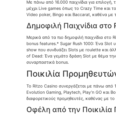
Με πάνω από 16.000 παιχνίδια για επιλογή, 
μέχρι Live games όπως το Crazy Time και το
Video poker, Bingo και Baccarat, καθένα με
Δημοφιλή Παιχνίδια στο R
Μερικά από τα πιο δημοφιλή παιχνίδια στο 
bonus features.* Sugar Rush 1000: Ένα Slot
show που συνδυάζει Slots με roulette και ά
of Dead: Ένα γεμάτο δράση Slot με θέμα την
συναρπαστικά bonus.
Ποικιλία Προμηθευτών
Το Ritzo Casino συνεργάζεται με πάνω από
Evolution Gaming, Playtech, Play’n GO και 
διαφορετικούς προμηθευτές, καθένας με το 
Οφέλη από την Ποικιλία