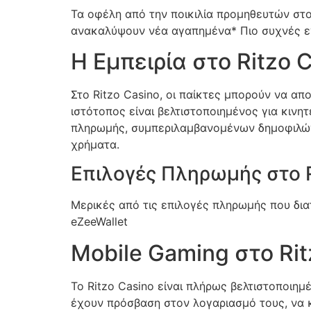
Τα οφέλη από την ποικιλία προμηθευτών στο
ανακαλύψουν νέα αγαπημένα* Πιο συχνές εν
Η Εμπειρία στο Ritzo 
Στο Ritzo Casino, οι παίκτες μπορούν να απ
ιστότοπος είναι βελτιστοποιημένος για κιν
πληρωμής, συμπεριλαμβανομένων δημοφιλών e
χρήματα.
Επιλογές Πληρωμής στο R
Μερικές από τις επιλογές πληρωμής που διατ
eZeeWallet
Mobile Gaming στο Rit
Το Ritzo Casino είναι πλήρως βελτιστοποιημ
έχουν πρόσβαση στον λογαριασμό τους, να 