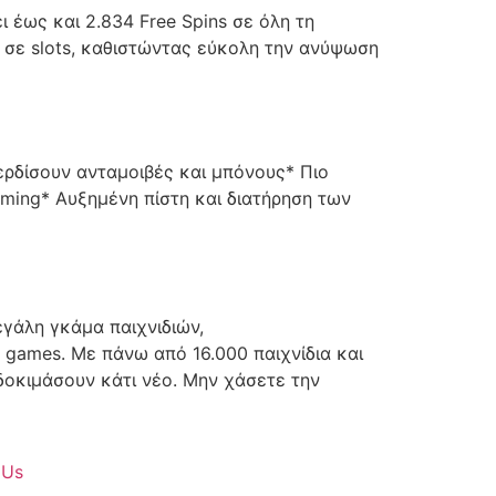
 έως και 2.834 Free Spins σε όλη τη
 σε slots, καθιστώντας εύκολη την ανύψωση
ερδίσουν ανταμοιβές και μπόνους* Πιο
ming* Αυξημένη πίστη και διατήρηση των
εγάλη γκάμα παιχνιδιών,
e games. Με πάνω από 16.000 παιχνίδια και
δοκιμάσουν κάτι νέο. Μην χάσετε την
 Us