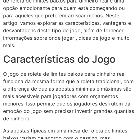
de roleta de limites baixos para dinheiro real é uma
opção emocionante para quem está começando ou
para aqueles que preferem arriscar menos. Neste
artigo, vamos explorar as características, vantagens e
desvantagens
deste tipo de jogo, além de fornecer
informações sobre onde jogar , dicas de jogo e muito
mais.
Características do Jogo
O jogo de roleta de limites baixos para dinheiro real
funciona da mesma forma que a roleta tradicional, com
a diferença de que as apostas mínimas e máximas são
mais acessíveis para jogadores com orçamentos
menores. Isso permite que os jogadores desfrutem da
emoção do jogo sem precisar investir grandes quantias
de dinheiro.
As apostas típicas em uma mesa de roleta de limites
baixos variam de acordo com o cassino, mas