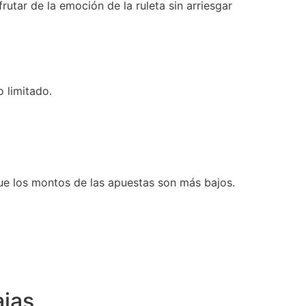
utar de la emoción de la ruleta sin arriesgar
 limitado.
 que los montos de las apuestas son más bajos.
ajas