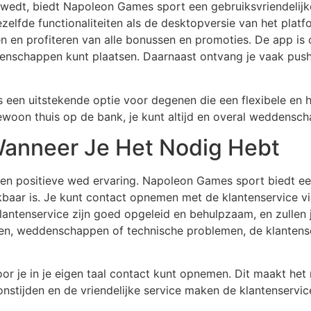
edt, biedt Napoleon Games sport een gebruiksvriendelijk
zelfde functionaliteiten als de desktopversie van het plat
n en profiteren van alle bonussen en promoties. De app i
ddenschappen kunt plaatsen. Daarnaast ontvang je vaak push
een uitstekende optie voor degenen die een flexibele en 
 gewoon thuis op de bank, je kunt altijd en overal weddensc
Wanneer Je Het Nodig Hebt
een positieve wed ervaring. Napoleon Games sport biedt ee
baar is. Je kunt contact opnemen met de klantenservice via
antenservice zijn goed opgeleid en behulpzaam, en zullen 
en, weddenschappen of technische problemen, de klantense
or je in je eigen taal contact kunt opnemen. Dit maakt het 
onstijden en de vriendelijke service maken de klantenserv