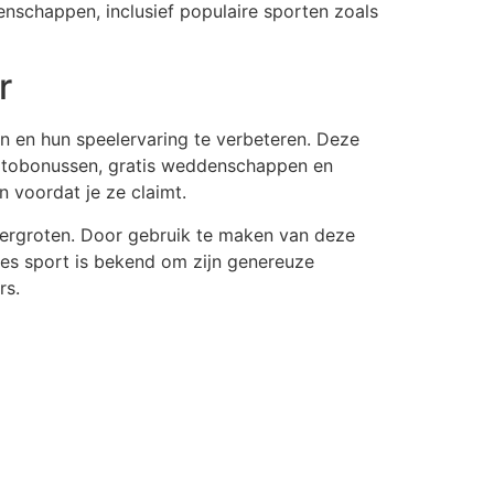
nschappen, inclusief populaire sporten zoals
r
n en hun speelervaring te verbeteren. Deze
itobonussen, gratis weddenschappen en
 voordat je ze claimt.
vergroten. Door gebruik te maken van deze
s sport is bekend om zijn genereuze
rs.