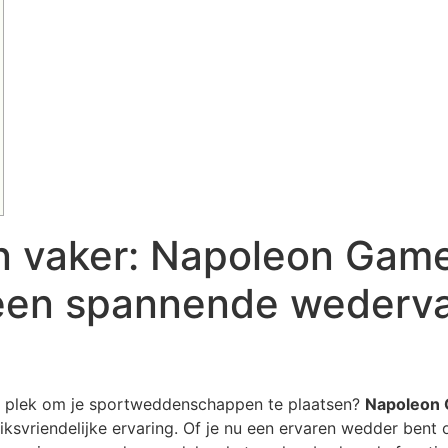
n vaker: Napoleon Game
een spannende wedervar
 plek om je sportweddenschappen te plaatsen?
Napoleon 
ksvriendelijke ervaring. Of je nu een ervaren wedder bent