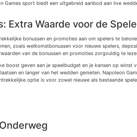
n Games sport biedt een uitgebreid aanbod aan live wedde
: Extra Waarde voor de Spele
ekkelijke bonussen en promoties aan om spelers te belone
emen, zoals welkomstbonussen voor nieuwe spelers, depos
rwaarden van de bonussen en promoties zorgvuldig te lezen
ke boost geven aan je speelbudget en je kansen op winst 
aatsen en langer van het wedden genieten. Napoleon Game
rekkelijke optie is voor zowel nieuwe als bestaande spele
 Onderweg