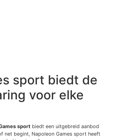
s sport biedt de
ing voor elke
Games sport
biedt een uitgebreid aanbod
 of net begint, Napoleon Games sport heeft