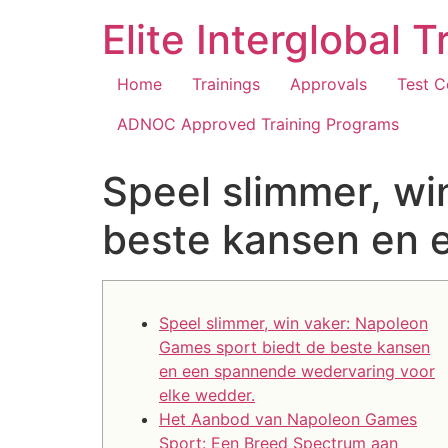
Elite Interglobal 
Home
Trainings
Approvals
Test C
ADNOC Approved Training Programs
Speel slimmer, wi
beste kansen en 
Speel slimmer, win vaker: Napoleon
Games sport biedt de beste kansen
en een spannende wedervaring voor
elke wedder.
Het Aanbod van Napoleon Games
Sport: Een Breed Spectrum aan