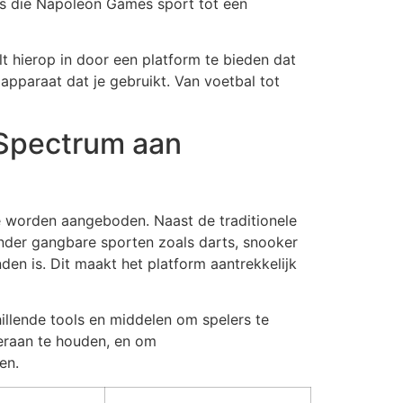
ies die Napoleon Games sport tot een
t hierop in door een platform te bieden dat
 apparaat dat je gebruikt. Van voetbal tot
Spectrum aan
 worden aangeboden. Naast de traditionele
nder gangbare sporten zoals darts, snooker
nden is. Dit maakt het platform aantrekkelijk
illende tools en middelen om spelers te
 eraan te houden, en om
en.