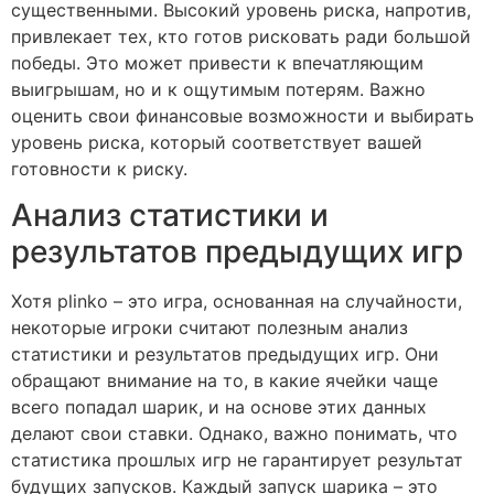
существенными. Высокий уровень риска, напротив,
привлекает тех, кто готов рисковать ради большой
победы. Это может привести к впечатляющим
выигрышам, но и к ощутимым потерям. Важно
оценить свои финансовые возможности и выбирать
уровень риска, который соответствует вашей
готовности к риску.
Анализ статистики и
результатов предыдущих игр
Хотя plinko – это игра, основанная на случайности,
некоторые игроки считают полезным анализ
статистики и результатов предыдущих игр. Они
обращают внимание на то, в какие ячейки чаще
всего попадал шарик, и на основе этих данных
делают свои ставки. Однако, важно понимать, что
статистика прошлых игр не гарантирует результат
будущих запусков. Каждый запуск шарика – это