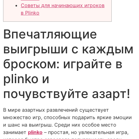
Советы для начинающих игроков
в Plinko
Впечатляющие
выигрыши с каждым
броском: играйте в
plinko и
почувствуйте азарт!
В мире азартных развлечений существует
множество игр, способных подарить яркие эмоции
и шанс на выигрыш. Среди них особое место
занимает
plinko
– простая, но увлекательная игра,