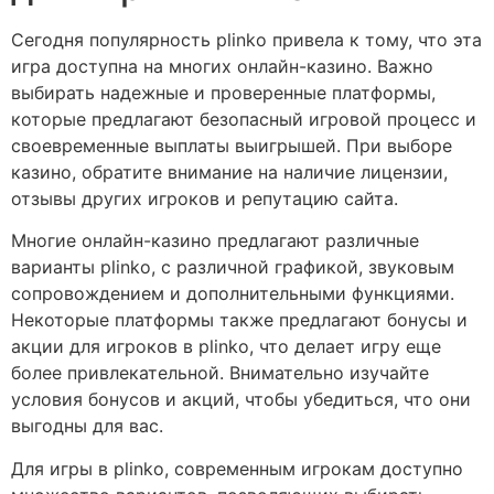
Сегодня популярность plinko привела к тому, что эта
игра доступна на многих онлайн-казино. Важно
выбирать надежные и проверенные платформы,
которые предлагают безопасный игровой процесс и
своевременные выплаты выигрышей. При выборе
казино, обратите внимание на наличие лицензии,
отзывы других игроков и репутацию сайта.
Многие онлайн-казино предлагают различные
варианты plinko, с различной графикой, звуковым
сопровождением и дополнительными функциями.
Некоторые платформы также предлагают бонусы и
акции для игроков в plinko, что делает игру еще
более привлекательной. Внимательно изучайте
условия бонусов и акций, чтобы убедиться, что они
выгодны для вас.
Для игры в plinko, современным игрокам доступно