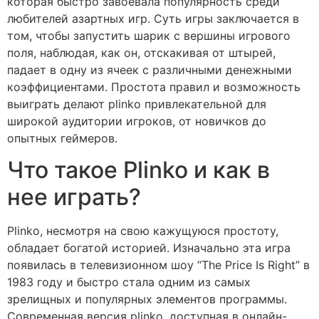
которая быстро завоевала популярность среди
любителей азартных игр. Суть игры заключается в
том, чтобы запустить шарик с вершины игрового
поля, наблюдая, как он, отскакивая от штырей,
падает в одну из ячеек с различными денежными
коэффициентами. Простота правил и возможность
выиграть делают plinko привлекательной для
широкой аудитории игроков, от новичков до
опытных геймеров.
Что такое Plinko и как в
нее играть?
Plinko, несмотря на свою кажущуюся простоту,
обладает богатой историей. Изначально эта игра
появилась в телевизионном шоу “The Price Is Right” в
1983 году и быстро стала одним из самых
зрелищных и популярных элементов программы.
Современная версия plinko, доступная в онлайн-