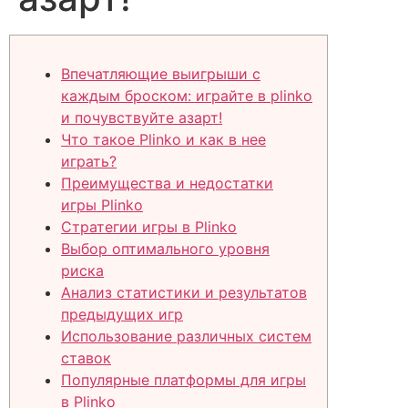
Впечатляющие выигрыши с
каждым броском: играйте в plinko
и почувствуйте азарт!
Что такое Plinko и как в нее
играть?
Преимущества и недостатки
игры Plinko
Стратегии игры в Plinko
Выбор оптимального уровня
риска
Анализ статистики и результатов
предыдущих игр
Использование различных систем
ставок
Популярные платформы для игры
в Plinko