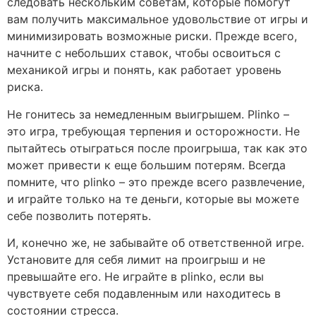
следовать нескольким советам, которые помогут
вам получить максимальное удовольствие от игры и
минимизировать возможные риски. Прежде всего,
начните с небольших ставок, чтобы освоиться с
механикой игры и понять, как работает уровень
риска.
Не гонитесь за немедленным выигрышем. Plinko –
это игра, требующая терпения и осторожности. Не
пытайтесь отыграться после проигрыша, так как это
может привести к еще большим потерям. Всегда
помните, что plinko – это прежде всего развлечение,
и играйте только на те деньги, которые вы можете
себе позволить потерять.
И, конечно же, не забывайте об ответственной игре.
Установите для себя лимит на проигрыш и не
превышайте его. Не играйте в plinko, если вы
чувствуете себя подавленным или находитесь в
состоянии стресса.