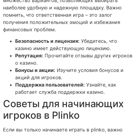
множество вариантов, позволяющих выбирать
наиболее удобную и надежную площадку. Важно
помнить, что ответственная игра – это залог
получения положительных эмоций и избежания
финансовых проблем.
Безопасность и лицензия:
Убедитесь, что
казино имеет действующую лицензию.
Репутация:
Прочитайте отзывы других игроков
о казино.
Бонусы и акции:
Изучите условия бонусов и
акций для игроков.
Поддержка пользователей:
Узнайте, как
работает служба поддержки казино.
Советы для начинающих
игроков в Plinko
Если вы только начинаете играть в plinko, важно