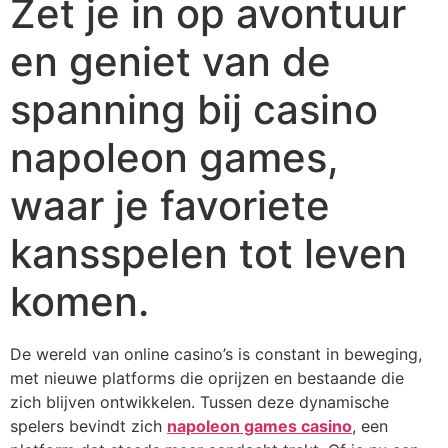
Zet je in op avontuur
en geniet van de
spanning bij casino
napoleon games,
waar je favoriete
kansspelen tot leven
komen.
De wereld van online casino’s is constant in beweging,
met nieuwe platforms die oprijzen en bestaande die
zich blijven ontwikkelen. Tussen deze dynamische
spelers bevindt zich
napoleon games casino
, een