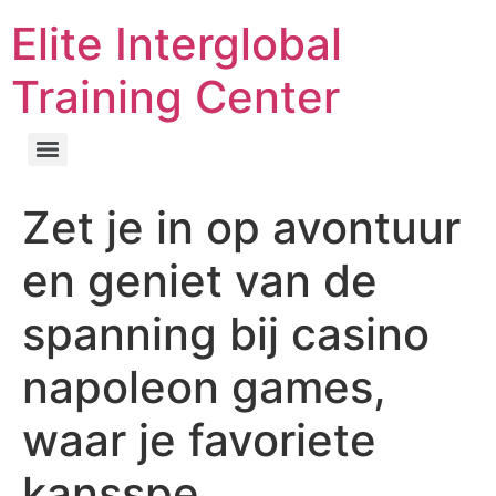
Elite Interglobal
Training Center
Zet je in op avontuur
en geniet van de
spanning bij casino
napoleon games,
waar je favoriete
kansspe