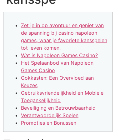
Zet je in op avontuur en geniet van
de spanning bij casino napoleon
games, waar je favoriete kansspelen
tot leven komen.
Wat is Napoleon Games Casino?
Het Spelaanbod van Napoleon
Games Casino
Gokkasten: Een Overvloed aan
Keuzes
Gebruiksvriendelijkheid en Mobiele
Toegankelijkheid
Beveiliging en Betrouwbaarheid
Verantwoordelijk Spelen
Promoties en Bonussen