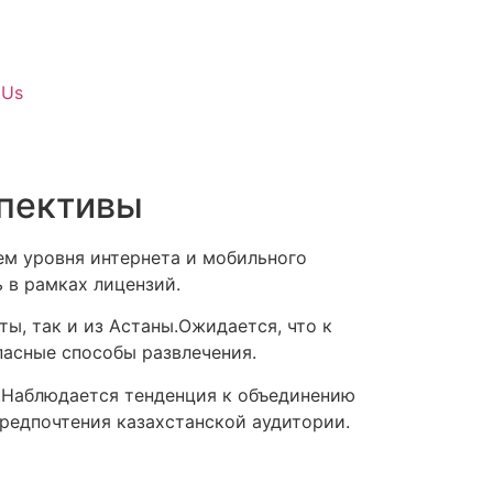
 Us
спективы
ем уровня интернета и мобильного
ь в рамках лицензий.
ы, так и из Астаны.Ожидается, что к
пасные способы развлечения.
.Наблюдается тенденция к объединению
редпочтения казахстанской аудитории.