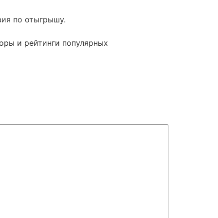
вия по отыгрышу.
зоры и рейтинги популярных