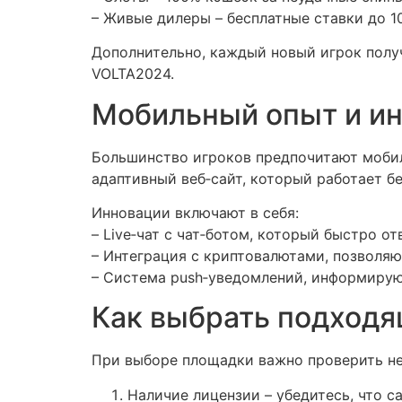
– Живые дилеры – бесплатные ставки до 10
Дополнительно, каждый новый игрок получ
VOLTA2024.
Мобильный опыт и и
Большинство игроков предпочитают мобиль
адаптивный веб‑сайт, который работает б
Инновации включают в себя:
– Live‑чат с чат‑ботом, который быстро от
– Интеграция с криптовалютами, позволяю
– Система push‑уведомлений, информирую
Как выбрать подходя
При выборе площадки важно проверить не
Наличие лицензии – убедитесь, что 