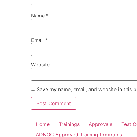
Name
*
Email
*
Website
Save my name, email, and website in this b
Home
Trainings
Approvals
Test C
ADNOC Approved Training Programs