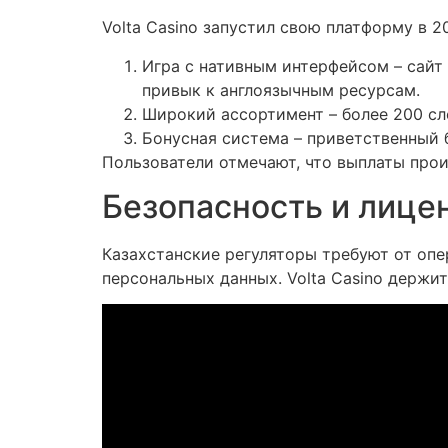
Volta Casino запустил свою платформу в 
Игра с нативным интерфейсом – сайт 
привык к англоязычным ресурсам.
Широкий ассортимент – более 200 сл
Бонусная система – приветственный 
Пользователи отмечают, что выплаты проис
Безопасность и лице
Казахстанские регуляторы требуют от оп
персональных данных. Volta Casino держи