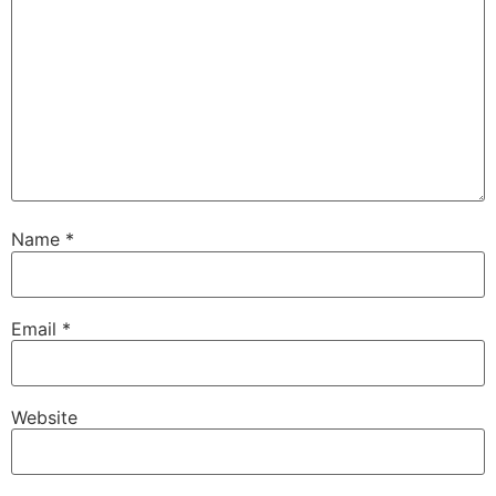
Name
*
Email
*
Website