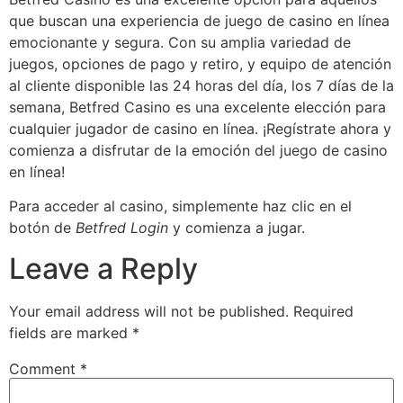
que buscan una experiencia de juego de casino en línea
emocionante y segura. Con su amplia variedad de
juegos, opciones de pago y retiro, y equipo de atención
al cliente disponible las 24 horas del día, los 7 días de la
semana, Betfred Casino es una excelente elección para
cualquier jugador de casino en línea. ¡Regístrate ahora y
comienza a disfrutar de la emoción del juego de casino
en línea!
Para acceder al casino, simplemente haz clic en el
botón de
Betfred Login
y comienza a jugar.
Leave a Reply
Your email address will not be published.
Required
fields are marked
*
Comment
*