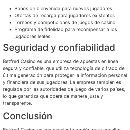
Bonos de bienvenida para nuevos jugadores
Ofertas de recarga para jugadores existentes
Torneos y competiciones de juegos de casino
Programa de fidelidad para recompensar a los
jugadores leales
Seguridad y confiabilidad
Betfred Casino es una empresa de apuestas en línea
segura y confiable, que utiliza tecnología de cifrado de
última generación para proteger la información personal
y financiera de sus jugadores. La empresa también es
regulada por las autoridades de juego de varios países,
lo que garantiza que opera de manera justa y
transparente.
Conclusión
Betfred Casino es una excelente opción para aquellos