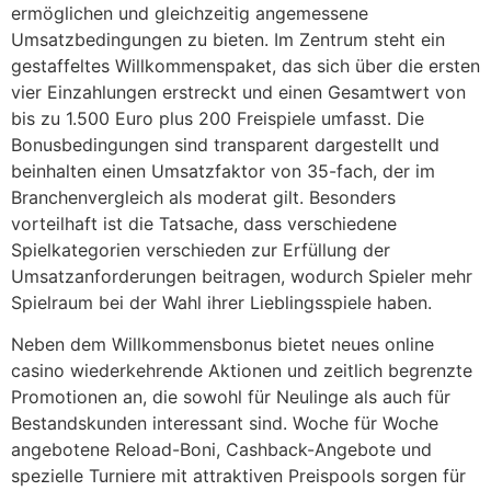
ermöglichen und gleichzeitig angemessene
Umsatzbedingungen zu bieten. Im Zentrum steht ein
gestaffeltes Willkommenspaket, das sich über die ersten
vier Einzahlungen erstreckt und einen Gesamtwert von
bis zu 1.500 Euro plus 200 Freispiele umfasst. Die
Bonusbedingungen sind transparent dargestellt und
beinhalten einen Umsatzfaktor von 35-fach, der im
Branchenvergleich als moderat gilt. Besonders
vorteilhaft ist die Tatsache, dass verschiedene
Spielkategorien verschieden zur Erfüllung der
Umsatzanforderungen beitragen, wodurch Spieler mehr
Spielraum bei der Wahl ihrer Lieblingsspiele haben.
Neben dem Willkommensbonus bietet neues online
casino wiederkehrende Aktionen und zeitlich begrenzte
Promotionen an, die sowohl für Neulinge als auch für
Bestandskunden interessant sind. Woche für Woche
angebotene Reload-Boni, Cashback-Angebote und
spezielle Turniere mit attraktiven Preispools sorgen für