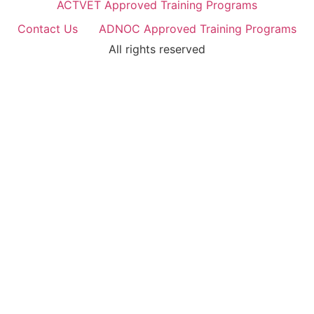
ACTVET Approved Training Programs
Contact Us
ADNOC Approved Training Programs
All rights reserved