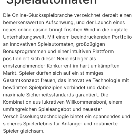
Die Online-Glücksspielbranche verzeichnet derzeit einen
bemerkenswerten Aufschwung, und der Launch eines
neues online casino bringt frischen Wind in die digitale
Unterhaltungswelt. Mit einem beeindruckenden Portfolio
an innovativen Spielautomaten, großzügigen
Bonusprogrammen und einer intuitiven Plattform
positioniert sich dieser Neueinsteiger als
ernstzunehmender Konkurrent im hart umkämpften
Markt. Spieler dürfen sich auf ein stimmiges
Gesamtkonzept freuen, das innovative Technologie mit
bewährten Spielprinzipien verbindet und dabei
maximale Sicherheitsstandards garantiert. Die
Kombination aus lukrativen Willkommensboni, einem
umfangreichen Spieleangebot und neuester
Verschlüsselungstechnologie bietet ein spannendes und
sicheres Spielerlebnis für Anfänger und routinierte
Spieler gleichsam.