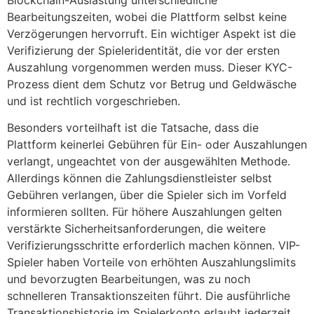
Blockchain-Auslastung unterschiedliche
Bearbeitungszeiten, wobei die Plattform selbst keine
Verzögerungen hervorruft. Ein wichtiger Aspekt ist die
Verifizierung der Spieleridentität, die vor der ersten
Auszahlung vorgenommen werden muss. Dieser KYC-
Prozess dient dem Schutz vor Betrug und Geldwäsche
und ist rechtlich vorgeschrieben.
Besonders vorteilhaft ist die Tatsache, dass die
Plattform keinerlei Gebühren für Ein- oder Auszahlungen
verlangt, ungeachtet von der ausgewählten Methode.
Allerdings können die Zahlungsdienstleister selbst
Gebühren verlangen, über die Spieler sich im Vorfeld
informieren sollten. Für höhere Auszahlungen gelten
verstärkte Sicherheitsanforderungen, die weitere
Verifizierungsschritte erforderlich machen können. VIP-
Spieler haben Vorteile von erhöhten Auszahlungslimits
und bevorzugten Bearbeitungen, was zu noch
schnelleren Transaktionszeiten führt. Die ausführliche
Transaktionshistorie im Spielerkonto erlaubt jederzeit