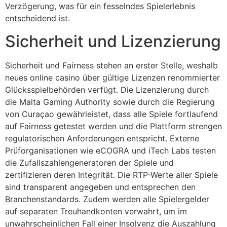
Verzögerung, was für ein fesselndes Spielerlebnis
entscheidend ist.
Sicherheit und Lizenzierung
Sicherheit und Fairness stehen an erster Stelle, weshalb
neues online casino über gültige Lizenzen renommierter
Glücksspielbehörden verfügt. Die Lizenzierung durch
die Malta Gaming Authority sowie durch die Regierung
von Curaçao gewährleistet, dass alle Spiele fortlaufend
auf Fairness getestet werden und die Plattform strengen
regulatorischen Anforderungen entspricht. Externe
Prüforganisationen wie eCOGRA und iTech Labs testen
die Zufallszahlengeneratoren der Spiele und
zertifizieren deren Integrität. Die RTP-Werte aller Spiele
sind transparent angegeben und entsprechen den
Branchenstandards. Zudem werden alle Spielergelder
auf separaten Treuhandkonten verwahrt, um im
unwahrscheinlichen Fall einer Insolvenz die Auszahlung