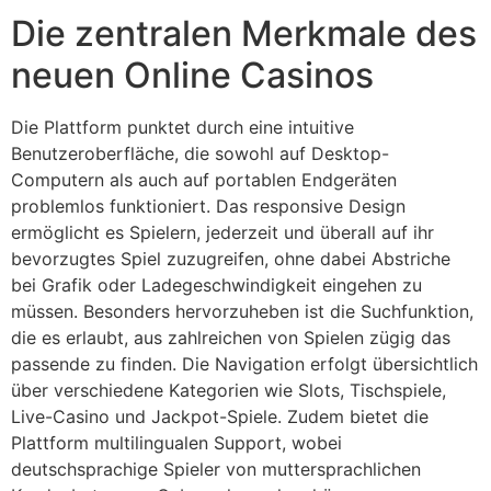
Die zentralen Merkmale des
neuen Online Casinos
Die Plattform punktet durch eine intuitive
Benutzeroberfläche, die sowohl auf Desktop-
Computern als auch auf portablen Endgeräten
problemlos funktioniert. Das responsive Design
ermöglicht es Spielern, jederzeit und überall auf ihr
bevorzugtes Spiel zuzugreifen, ohne dabei Abstriche
bei Grafik oder Ladegeschwindigkeit eingehen zu
müssen. Besonders hervorzuheben ist die Suchfunktion,
die es erlaubt, aus zahlreichen von Spielen zügig das
passende zu finden. Die Navigation erfolgt übersichtlich
über verschiedene Kategorien wie Slots, Tischspiele,
Live-Casino und Jackpot-Spiele. Zudem bietet die
Plattform multilingualen Support, wobei
deutschsprachige Spieler von muttersprachlichen