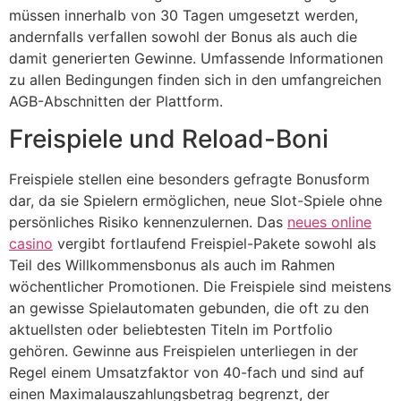
müssen innerhalb von 30 Tagen umgesetzt werden,
andernfalls verfallen sowohl der Bonus als auch die
damit generierten Gewinne. Umfassende Informationen
zu allen Bedingungen finden sich in den umfangreichen
AGB-Abschnitten der Plattform.
Freispiele und Reload-Boni
Freispiele stellen eine besonders gefragte Bonusform
dar, da sie Spielern ermöglichen, neue Slot-Spiele ohne
persönliches Risiko kennenzulernen. Das
neues online
casino
vergibt fortlaufend Freispiel-Pakete sowohl als
Teil des Willkommensbonus als auch im Rahmen
wöchentlicher Promotionen. Die Freispiele sind meistens
an gewisse Spielautomaten gebunden, die oft zu den
aktuellsten oder beliebtesten Titeln im Portfolio
gehören. Gewinne aus Freispielen unterliegen in der
Regel einem Umsatzfaktor von 40-fach und sind auf
einen Maximalauszahlungsbetrag begrenzt, der