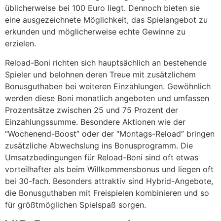
üblicherweise bei 100 Euro liegt. Dennoch bieten sie
eine ausgezeichnete Möglichkeit, das Spielangebot zu
erkunden und möglicherweise echte Gewinne zu
erzielen.
Reload-Boni richten sich hauptsächlich an bestehende
Spieler und belohnen deren Treue mit zusätzlichem
Bonusguthaben bei weiteren Einzahlungen. Gewöhnlich
werden diese Boni monatlich angeboten und umfassen
Prozentsätze zwischen 25 und 75 Prozent der
Einzahlungssumme. Besondere Aktionen wie der
“Wochenend-Boost” oder der “Montags-Reload” bringen
zusätzliche Abwechslung ins Bonusprogramm. Die
Umsatzbedingungen für Reload-Boni sind oft etwas
vorteilhafter als beim Willkommensbonus und liegen oft
bei 30-fach. Besonders attraktiv sind Hybrid-Angebote,
die Bonusguthaben mit Freispielen kombinieren und so
für größtmöglichen Spielspaß sorgen.