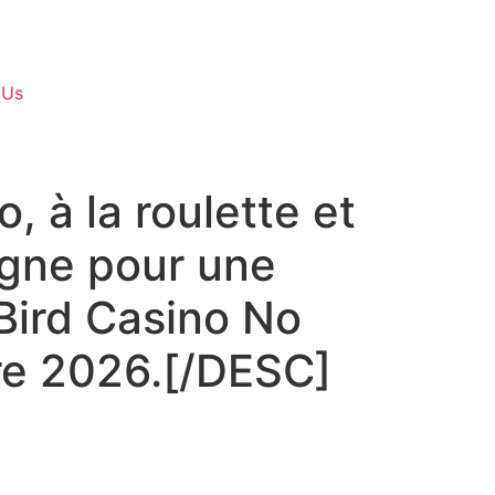
 Us
 à la roulette et
ligne pour une
Bird Casino No
re 2026.[/DESC]