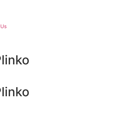
 Us
linko
linko