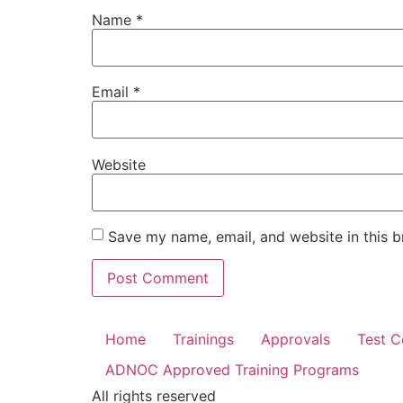
Name
*
Email
*
Website
Save my name, email, and website in this b
Home
Trainings
Approvals
Test C
ADNOC Approved Training Programs
All rights reserved