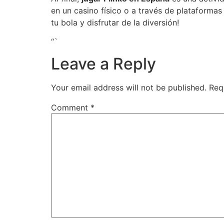
en un casino físico o a través de plataformas
tu bola y disfrutar de la diversión!
“`
Leave a Reply
Your email address will not be published.
Req
Comment
*