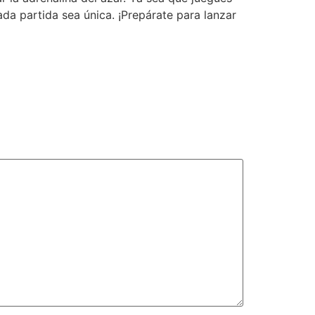
ada partida sea única. ¡Prepárate para lanzar