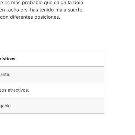
e es más probable que caiga la bola.
en racha o si has tenido mala suerte.
con diferentes posiciones.
rísticas
ante.
cos atractivos.
gable.