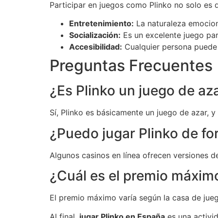
Participar en juegos como Plinko no solo es d
Entretenimiento:
La naturaleza emociona
Socialización:
Es un excelente juego par
Accesibilidad:
Cualquier persona puede p
Preguntas Frecuentes
¿Es Plinko un juego de az
Sí, Plinko es básicamente un juego de azar, y
¿Puedo jugar Plinko de fo
Algunos casinos en línea ofrecen versiones d
¿Cuál es el premio máxim
El premio máximo varía según la casa de juego
Al final,
jugar Plinko en España
es una activid