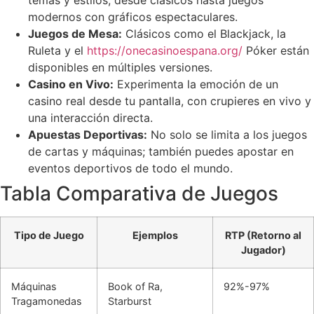
modernos con gráficos espectaculares.
Juegos de Mesa:
Clásicos como el Blackjack, la
Ruleta y el
https://onecasinoespana.org/
Póker están
disponibles en múltiples versiones.
Casino en Vivo:
Experimenta la emoción de un
casino real desde tu pantalla, con crupieres en vivo y
una interacción directa.
Apuestas Deportivas:
No solo se limita a los juegos
de cartas y máquinas; también puedes apostar en
eventos deportivos de todo el mundo.
Tabla Comparativa de Juegos
Tipo de Juego
Ejemplos
RTP (Retorno al
Jugador)
Máquinas
Book of Ra,
92%-97%
Tragamonedas
Starburst