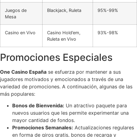
Juegos de
Blackjack, Ruleta
95%-99%
Mesa
Casino en Vivo
Casino Hold’em,
93%-98%
Ruleta en Vivo
Promociones Especiales
One Casino España
se esfuerza por mantener a sus
jugadores motivados y emocionados a través de una
variedad de promociones. A continuación, algunas de las
más populares:
Bonos de Bienvenida:
Un atractivo paquete para
nuevos usuarios que les permite experimentar una
mayor cantidad de fondos.
Promociones Semanales:
Actualizaciones regulares
en forma de giros gratis, bonos de recarga y