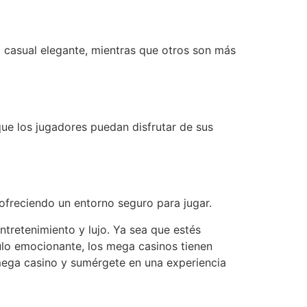
 casual elegante, mientras que otros son más
ue los jugadores puedan disfrutar de sus
ofreciendo un entorno seguro para jugar.
ntretenimiento y lujo. Ya sea que estés
culo emocionante, los mega casinos tienen
mega casino y sumérgete en una experiencia