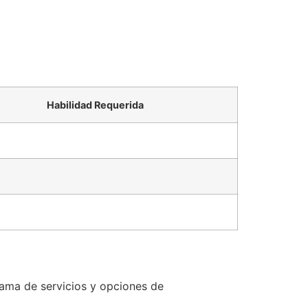
Habilidad Requerida
ama de servicios y opciones de