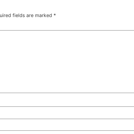
uired fields are marked
*