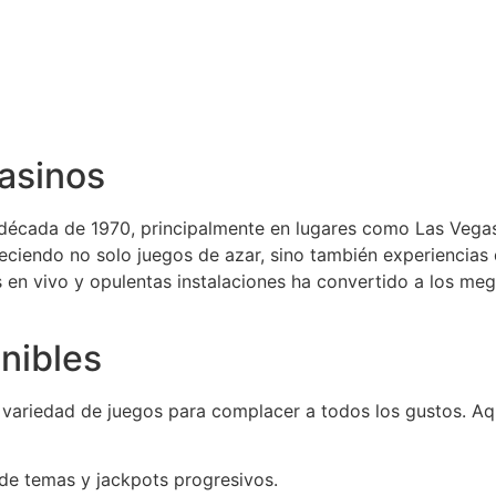
Casinos
écada de 1970, principalmente en lugares como Las Vegas y
eciendo no solo juegos de azar, sino también experiencias 
 en vivo y opulentas instalaciones ha convertido a los meg
nibles
variedad de juegos para complacer a todos los gustos. Aqu
de temas y jackpots progresivos.