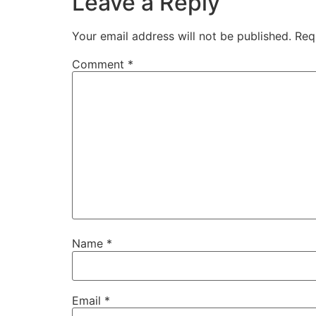
Leave a Reply
Your email address will not be published.
Req
Comment
*
Name
*
Email
*