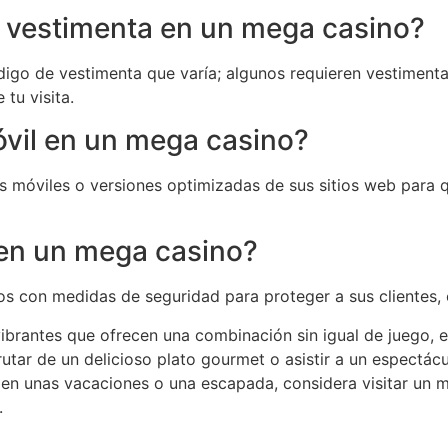
e vestimenta en un mega casino?
igo de vestimenta que varía; algunos requieren vestimenta
 tu visita.
vil en un mega casino?
 móviles o versiones optimizadas de sus sitios web para q
 en un mega casino?
s con medidas de seguridad para proteger a sus clientes, 
ibrantes que ofrecen una combinación sin igual de juego, e
rutar de un delicioso plato gourmet o asistir a un espectá
 en unas vacaciones o una escapada, considera visitar un 
.