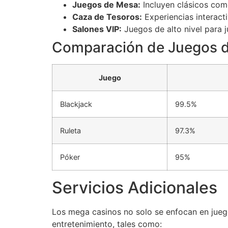
Juegos de Mesa:
Incluyen clásicos como 
Caza de Tesoros:
Experiencias interact
Salones VIP:
Juegos de alto nivel para 
Comparación de Juegos d
Juego
Blackjack
99.5%
Ruleta
97.3%
Póker
95%
Servicios Adicionales
Los mega casinos no solo se enfocan en jue
entretenimiento, tales como: