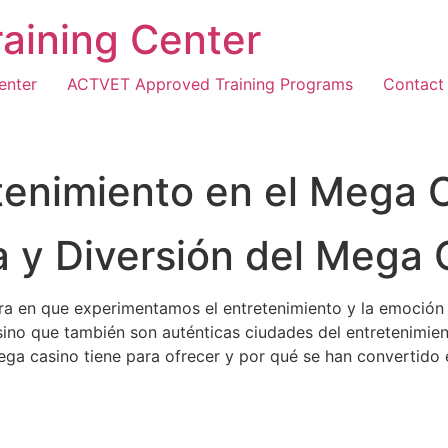
Training Center
enter
ACTVET Approved Training Programs
Contact
etenimiento en el Mega 
 y Diversión del Mega 
 en que experimentamos el entretenimiento y la emoción d
sino que también son auténticas ciudades del entretenimien
ega casino tiene para ofrecer y por qué se han convertido 