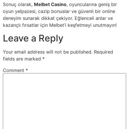
Sonuç olarak,
Melbet Casino
, oyuncularına geniş bir
oyun yelpazesi, cazip bonuslar ve güvenli bir online
deneyim sunarak dikkat çekiyor. Eğlenceli anlar ve
kazançlı fırsatlar için Melbet’i keşfetmeyi unutmayın!
Leave a Reply
Your email address will not be published.
Required
fields are marked
*
Comment
*