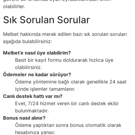
olabilirler.
Sık Sorulan Sorular
Melbet hakkında merak edilen bazı sık sorulan soruları
aşağıda bulabilirsiniz:
Melbet’e nasıl üye olabilirim?
Basit bir kayıt formu doldurarak hızlıca üye
olabilirsiniz.
Ödemeler ne kadar sürüyor?
Ödeme yöntemine bağlı olarak genellikle 24 saat
içinde işlemler tamamlanır.
Canlı destek hattı var mı?
Evet, 7/24 hizmet veren bir canlı destek ekibi
bulunmaktadır.
Bonus nasıl alınır?
Ödeme yaptıktan sonra bonus otomatik olarak
hesabınıza yansır.