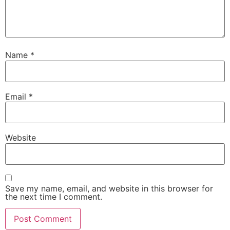
Name
*
Email
*
Website
Save my name, email, and website in this browser for
the next time I comment.