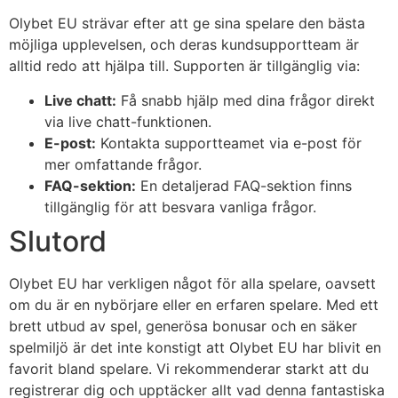
Olybet EU strävar efter att ge sina spelare den bästa
möjliga upplevelsen, och deras kundsupportteam är
alltid redo att hjälpa till. Supporten är tillgänglig via:
Live chatt:
Få snabb hjälp med dina frågor direkt
via live chatt-funktionen.
E-post:
Kontakta supportteamet via e-post för
mer omfattande frågor.
FAQ-sektion:
En detaljerad FAQ-sektion finns
tillgänglig för att besvara vanliga frågor.
Slutord
Olybet EU har verkligen något för alla spelare, oavsett
om du är en nybörjare eller en erfaren spelare. Med ett
brett utbud av spel, generösa bonusar och en säker
spelmiljö är det inte konstigt att Olybet EU har blivit en
favorit bland spelare. Vi rekommenderar starkt att du
registrerar dig och upptäcker allt vad denna fantastiska