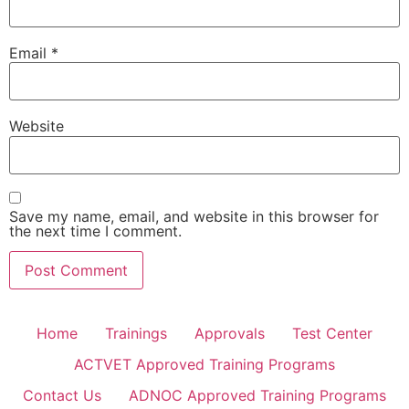
Email
*
Website
Save my name, email, and website in this browser for
the next time I comment.
Home
Trainings
Approvals
Test Center
ACTVET Approved Training Programs
Contact Us
ADNOC Approved Training Programs