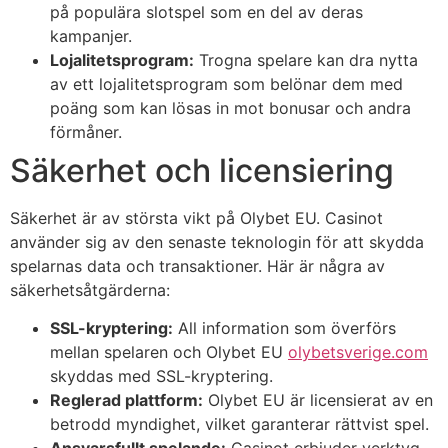
på populära slotspel som en del av deras
kampanjer.
Lojalitetsprogram:
Trogna spelare kan dra nytta
av ett lojalitetsprogram som belönar dem med
poäng som kan lösas in mot bonusar och andra
förmåner.
Säkerhet och licensiering
Säkerhet är av största vikt på Olybet EU. Casinot
använder sig av den senaste teknologin för att skydda
spelarnas data och transaktioner. Här är några av
säkerhetsåtgärderna:
SSL-kryptering:
All information som överförs
mellan spelaren och Olybet EU
olybetsverige.com
skyddas med SSL-kryptering.
Reglerad plattform:
Olybet EU är licensierat av en
betrodd myndighet, vilket garanterar rättvist spel.
Ansvarsfullt spelande:
Casinot erbjuder verktyg