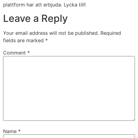
plattform har att erbjuda. Lycka till!
Leave a Reply
Your email address will not be published.
Required
fields are marked
*
Comment
*
Name
*