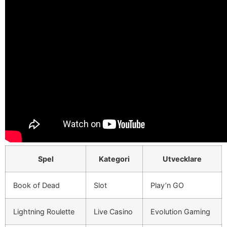
Spel
Kategori
Utvecklare
Book of Dead
Slot
Play’n GO
Lightning Roulette
Live Casino
Evolution Gaming