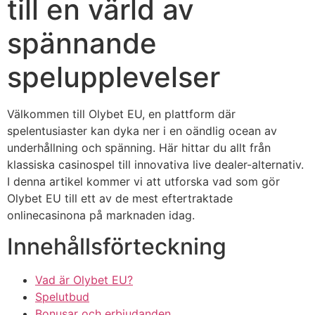
till en värld av
spännande
spelupplevelser
Välkommen till Olybet EU, en plattform där
spelentusiaster kan dyka ner i en oändlig ocean av
underhållning och spänning. Här hittar du allt från
klassiska casinospel till innovativa live dealer-alternativ.
I denna artikel kommer vi att utforska vad som gör
Olybet EU till ett av de mest eftertraktade
onlinecasinona på marknaden idag.
Innehållsförteckning
Vad är Olybet EU?
Spelutbud
Bonusar och erbjudanden