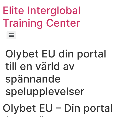
Elite Interglobal
Training Center
Olybet EU din portal
till en värld av
spännande
spelupplevelser
Olybet EU – Din portal