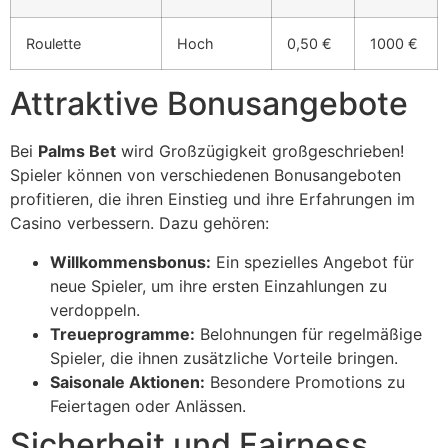
Roulette
Hoch
0,50 €
1000 €
Attraktive Bonusangebote
Bei
Palms Bet
wird Großzügigkeit großgeschrieben!
Spieler können von verschiedenen Bonusangeboten
profitieren, die ihren Einstieg und ihre Erfahrungen im
Casino verbessern. Dazu gehören:
Willkommensbonus:
Ein spezielles Angebot für
neue Spieler, um ihre ersten Einzahlungen zu
verdoppeln.
Treueprogramme:
Belohnungen für regelmäßige
Spieler, die ihnen zusätzliche Vorteile bringen.
Saisonale Aktionen:
Besondere Promotions zu
Feiertagen oder Anlässen.
Sicherheit und Fairness