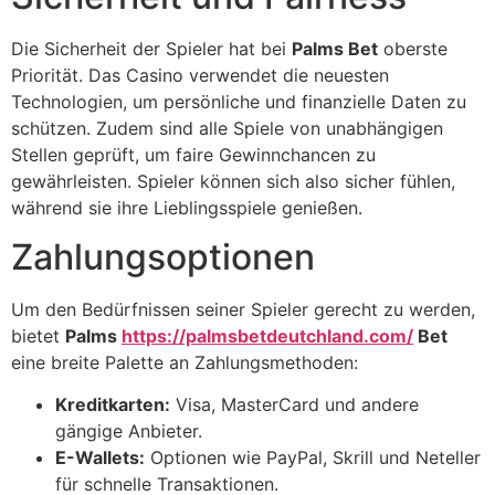
Die Sicherheit der Spieler hat bei
Palms Bet
oberste
Priorität. Das Casino verwendet die neuesten
Technologien, um persönliche und finanzielle Daten zu
schützen. Zudem sind alle Spiele von unabhängigen
Stellen geprüft, um faire Gewinnchancen zu
gewährleisten. Spieler können sich also sicher fühlen,
während sie ihre Lieblingsspiele genießen.
Zahlungsoptionen
Um den Bedürfnissen seiner Spieler gerecht zu werden,
bietet
Palms
https://palmsbetdeutchland.com/
Bet
eine breite Palette an Zahlungsmethoden:
Kreditkarten:
Visa, MasterCard und andere
gängige Anbieter.
E-Wallets:
Optionen wie PayPal, Skrill und Neteller
für schnelle Transaktionen.