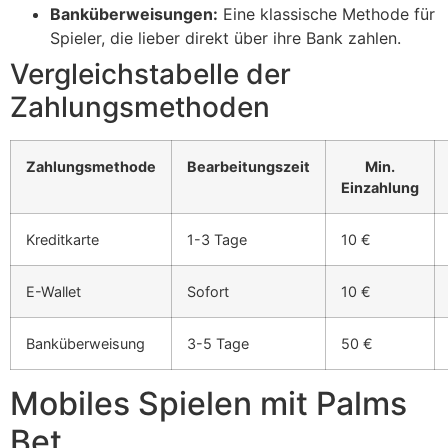
Banküberweisungen:
Eine klassische Methode für
Spieler, die lieber direkt über ihre Bank zahlen.
Vergleichstabelle der
Zahlungsmethoden
Zahlungsmethode
Bearbeitungszeit
Min.
Einzahlung
Kreditkarte
1-3 Tage
10 €
E-Wallet
Sofort
10 €
Banküberweisung
3-5 Tage
50 €
Mobiles Spielen mit Palms
Bet