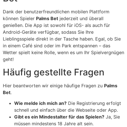
Dank der benutzerfreundlichen mobilen Plattform
können Spieler
Palms Bet
jederzeit und überall
genießen. Die App ist sowohl für iOS- als auch für
Android-Geräte verfügbar, sodass Sie Ihre
Lieblingsspiele direkt in der Tasche haben. Egal, ob Sie
in einem Café sind oder im Park entspannen – das
Wetter spielt keine Rolle, wenn es um Ihr Spielvergnügen
geht!
Häufig gestellte Fragen
Hier beantworten wir einige häufige Fragen zu
Palms
Bet
.
Wie melde ich mich an?
Die Registrierung erfolgt
schnell und einfach über die Webseite oder App.
Gibt es ein Mindestalter für das Spielen?
Ja, Sie
müssen mindestens 18 Jahre alt sein.