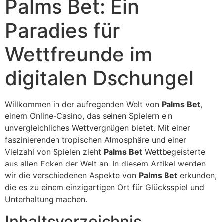
Palms Bet: Ein
Paradies für
Wettfreunde im
digitalen Dschungel
Willkommen in der aufregenden Welt von
Palms Bet
,
einem Online-Casino, das seinen Spielern ein
unvergleichliches Wettvergnügen bietet. Mit einer
faszinierenden tropischen Atmosphäre und einer
Vielzahl von Spielen zieht
Palms Bet
Wettbegeisterte
aus allen Ecken der Welt an. In diesem Artikel werden
wir die verschiedenen Aspekte von
Palms Bet
erkunden,
die es zu einem einzigartigen Ort für Glücksspiel und
Unterhaltung machen.
Inhaltsverzeichnis