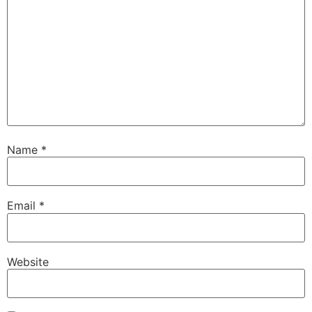
Name
*
Email
*
Website