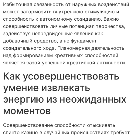
Избыточная связанность от наружных воздействий
может затормозить внутреннюю стимуляцию и
способность к автономному созиданию. Важно
совершенствовать личные потенциал творчества,
задействуя непредвиденные явления как
добавочный средство, а не фундамент
созидательного хода. Планомерная деятельность
над формированием креативных способностей
является базой успешной креативной активности.
Как усовершенствовать
умение извлекать
энергию из неожиданных
моментов
Совершенствование способности отыскивать
спинто казино в случайных происшествиях требует