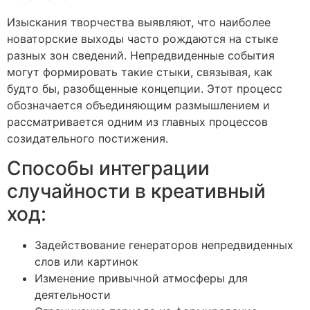
Изыскания творчества выявляют, что наиболее
новаторские выходы часто рождаются на стыке
разных зон сведений. Непредвиденные события
могут формировать такие стыки, связывая, как
будто бы, разобщенные концепции. Этот процесс
обозначается объединяющим размышлением и
рассматривается одним из главных процессов
созидательного постижения.
Способы интеграции
случайности в креативный
ход:
Задействование генераторов непредвиденных
слов или картинок
Изменение привычной атмосферы для
деятельности