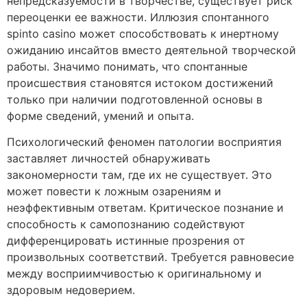
непредсказуемости в творчестве, существует риск
переоценки ее важности. Иллюзия спонтанного
spinto casino может способствовать к инертному
ожиданию инсайтов вместо деятельной творческой
работы. Значимо понимать, что спонтанные
происшествия становятся истоком достижений
только при наличии подготовленной основы в
форме сведений, умений и опыта.
Психологический феномен патологии восприятия
заставляет личностей обнаруживать
закономерности там, где их не существует. Это
может повести к ложным озарениям и
неэффективным ответам. Критическое познание и
способность к самопознанию содействуют
дифференцировать истинные прозрения от
произвольных соответствий. Требуется равновесие
между восприимчивостью к оригинальному и
здоровым недоверием.