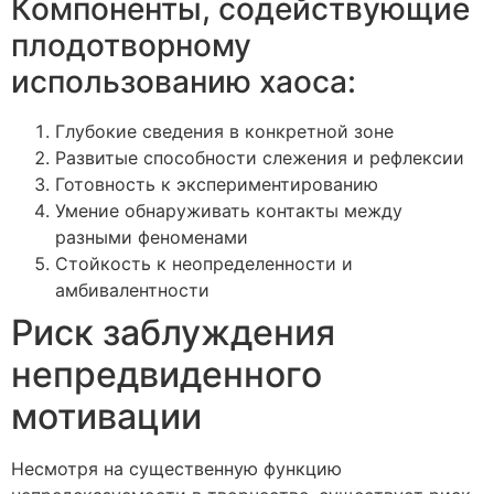
Компоненты, содействующие
плодотворному
использованию хаоса:
Глубокие сведения в конкретной зоне
Развитые способности слежения и рефлексии
Готовность к экспериментированию
Умение обнаруживать контакты между
разными феноменами
Стойкость к неопределенности и
амбивалентности
Риск заблуждения
непредвиденного
мотивации
Несмотря на существенную функцию