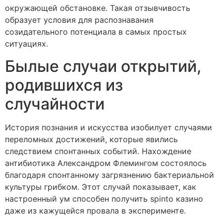
окружающей обстановке. Такая отзывчивость
образует условия для распознавания
созидательного потенциала в самых простых
ситуациях.
Былые случаи открытий,
родившихся из
случайности
История познания и искусства изобилует случаями
переломных достижений, которые явились
следствием спонтанных событий. Нахождение
антибиотика Александром Флемингом состоялось
благодаря спонтанному загрязнению бактериальной
культуры грибком. Этот случай показывает, как
настроенный ум способен получить spinto казино
даже из кажущейся провала в эксперименте.