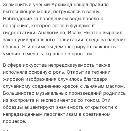
Знаменитый ученый Архимед нашел правило
вытесняющей мощи, погружаясь в ванну.
Наблюдение за поведением воды повело к
прозрению, которое легло в фундамент
гидростатики. Аналогично, Исаак Ньютон выразил
закон универсального гравитации, следя за падение
яблока. Эти примеры демонстрируют важность
умения отмечать странное в простом.
В сфере искусства непредсказуемость также
исполняла основную роль. Открытие техники
жировой изображения случилось благодаря
случайному соединению красок с льняным маслом.
Большинство музыкальных произведений родились
из экспромта и экспериментов со тоном. Эти
образцы акцентируют значимость открытости к
непредвиденным перспективам в креативном
процессе.