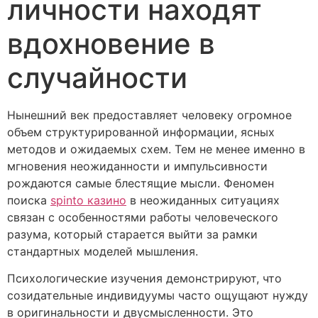
личности находят
вдохновение в
случайности
Нынешний век предоставляет человеку огромное
объем структурированной информации, ясных
методов и ожидаемых схем. Тем не менее именно в
мгновения неожиданности и импульсивности
рождаются самые блестящие мысли. Феномен
поиска
spinto казино
в неожиданных ситуациях
связан с особенностями работы человеческого
разума, который старается выйти за рамки
стандартных моделей мышления.
Психологические изучения демонстрируют, что
созидательные индивидуумы часто ощущают нужду
в оригинальности и двусмысленности. Это