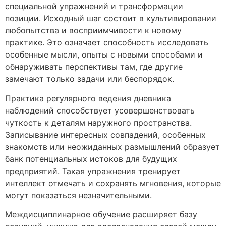
специальной упражнений и трансформации
позиции. Исходный шаг состоит в культивировании
любопытства и восприимчивости к новому
практике. Это означает способность исследовать
особенные мысли, опыты с новыми способами и
обнаруживать перспективы там, где другие
замечают только задачи или беспорядок.
Практика регулярного ведения дневника
наблюдений способствует усовершенствовать
чуткость к деталям наружного пространства.
Записывание интересных совпадений, особенных
знакомств или неожиданных размышлений образует
банк потенциальных истоков для будущих
предприятий. Такая упражнения тренирует
интеллект отмечать и сохранять мгновения, которые
могут показаться незначительными.
Междисциплинарное обучение расширяет базу