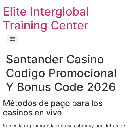
Elite Interglobal
Training Center
Santander Casino
Codigo Promocional
Y Bonus Code 2026
Métodos de pago para los
casinos en vivo
Si bien la criptomoneda todavía está muy por detrás de