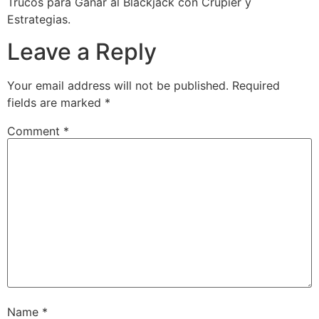
Trucos para Ganar al Blackjack con Crupier y
Estrategias.
Leave a Reply
Your email address will not be published.
Required
fields are marked
*
Comment
*
Name
*