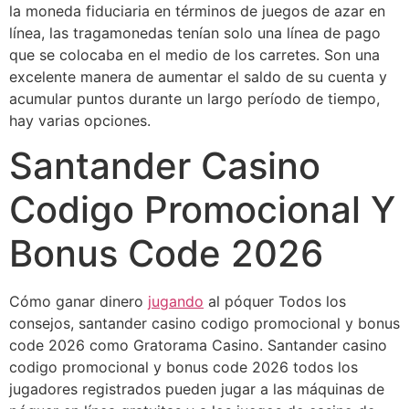
la moneda fiduciaria en términos de juegos de azar en
línea, las tragamonedas tenían solo una línea de pago
que se colocaba en el medio de los carretes. Son una
excelente manera de aumentar el saldo de su cuenta y
acumular puntos durante un largo período de tiempo,
hay varias opciones.
Santander Casino
Codigo Promocional Y
Bonus Code 2026
Cómo ganar dinero
jugando
al póquer Todos los
consejos, santander casino codigo promocional y bonus
code 2026 como Gratorama Casino. Santander casino
codigo promocional y bonus code 2026 todos los
jugadores registrados pueden jugar a las máquinas de