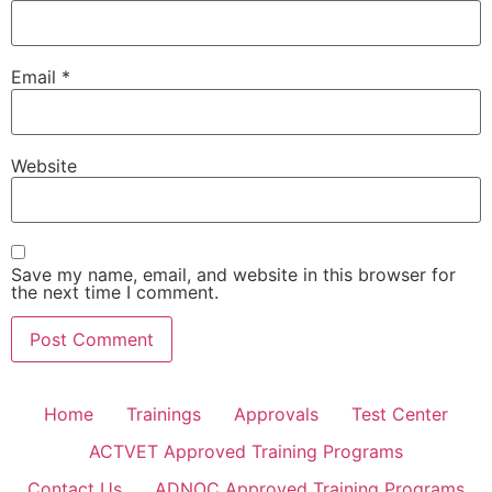
Email
*
Website
Save my name, email, and website in this browser for
the next time I comment.
Home
Trainings
Approvals
Test Center
ACTVET Approved Training Programs
Contact Us
ADNOC Approved Training Programs