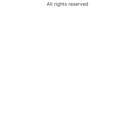
All rights reserved