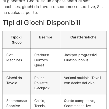
di giocatore. Che tu sia un appassionato di slot
machines, giochi da tavolo o scommesse sportive, Sisal
ha qualcosa per te.
Tipi di Giochi Disponibili
Tipo di
Esempi
Caratteristiche
Gioco
Slot
Starburst,
Jackpot progressivi,
Machines
Gonzo's
Funzioni bonus
Quest
Giochi da
Poker,
Varianti multiple, Tavoli
Tavolo
Roulette,
con dealer dal vivo
Blackjack
Scommesse
Calcio,
Quote competitive,
Sportive
Tennis,
Scommesse live