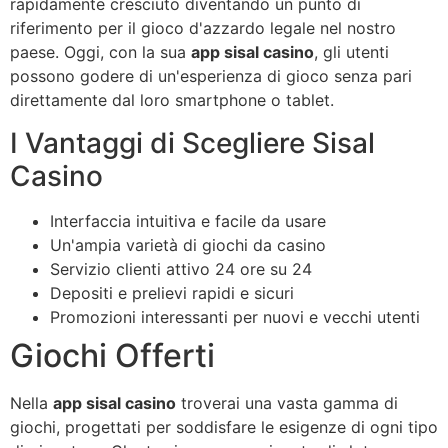
rapidamente cresciuto diventando un punto di
riferimento per il gioco d'azzardo legale nel nostro
paese. Oggi, con la sua
app sisal casino
, gli utenti
possono godere di un'esperienza di gioco senza pari
direttamente dal loro smartphone o tablet.
I Vantaggi di Scegliere Sisal
Casino
Interfaccia intuitiva e facile da usare
Un'ampia varietà di giochi da casino
Servizio clienti attivo 24 ore su 24
Depositi e prelievi rapidi e sicuri
Promozioni interessanti per nuovi e vecchi utenti
Giochi Offerti
Nella
app sisal casino
troverai una vasta gamma di
giochi, progettati per soddisfare le esigenze di ogni tipo