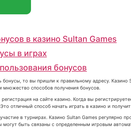
нусов в казино Sultan Games
усы в играх
спользования бонусов
 бонусы, то вы пришли к правильному адресу. Казино S
м множество способов получения бонусов.
 регистрация на сайте казино. Когда вы регистрируетес
 Это отличный способ начать играть в казино и получи
участие в турнирах. Казино Sultan Games регулярно пр
ы могут быть связаны с определенным игровым автомат