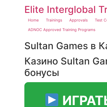
Elite Interglobal 
Home
Trainings
Approvals
Test C
ADNOC Approved Training Programs
Sultan Games в К
Казино Sultan Ga
бонусы
ИГРАТ