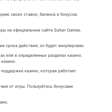
рию своих ставок, баланса и бонусов.
ры на официальном сайте Sultan Games.
ие срока действия, он будет аннулирован.
ах или в определенных разделах казино.
 казино.
 поддержке казино, которая работает
ствие от игры. Пользуйтесь бонусами
анс.