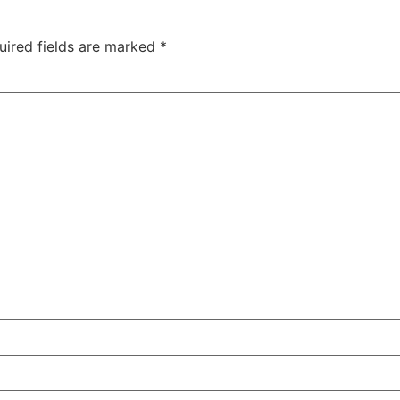
uired fields are marked
*