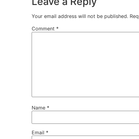
Leave a Reply
Your email address will not be published.
Req
Comment
*
Name
*
Email
*