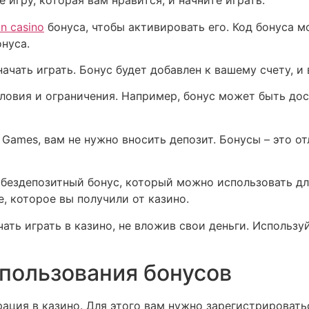
 игру, которая вам нравится, и начните играть.
an casino
бонуса, чтобы активировать его. Код бонуса м
онуса.
ачать играть. Бонус будет добавлен к вашему счету, и
ловия и ограничения. Например, бонус может быть дос
 Games, вам не нужно вносить депозит. Бонусы – это от
 бездепозитный бонус, который можно использовать д
, которое вы получили от казино.
чать играть в казино, не вложив свои деньги. Использу
спользования бонусов
ция в казино. Для этого вам нужно зарегистрироватьс