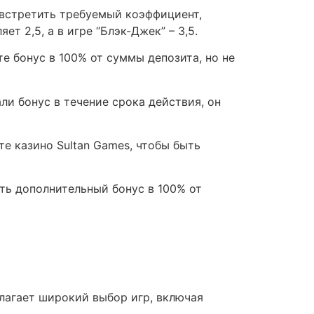
 встретить требуемый коэффициент,
т 2,5, а в игре “Блэк-Джек” – 3,5.
е бонус в 100% от суммы депозита, но не
ли бонус в течение срока действия, он
е казино Sultan Games, чтобы быть
ть дополнительный бонус в 100% от
длагает широкий выбор игр, включая