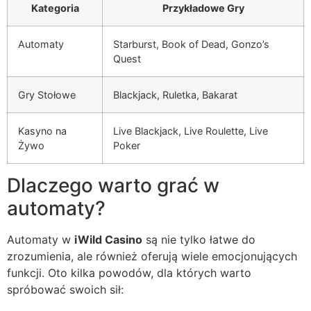
Kategoria
Przykładowe Gry
Automaty
Starburst, Book of Dead, Gonzo’s
Quest
Gry Stołowe
Blackjack, Ruletka, Bakarat
Kasyno na
Live Blackjack, Live Roulette, Live
Żywo
Poker
Dlaczego warto grać w
automaty?
Automaty w
iWild Casino
są nie tylko łatwe do
zrozumienia, ale również oferują wiele emocjonujących
funkcji. Oto kilka powodów, dla których warto
spróbować swoich sił: