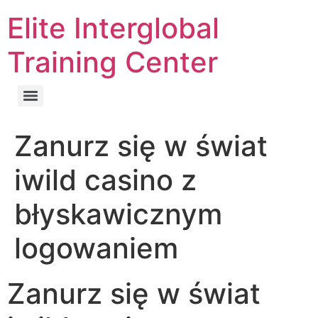
Elite Interglobal
Training Center
Zanurz się w świat
iwild casino z
błyskawicznym
logowaniem
Zanurz się w świat