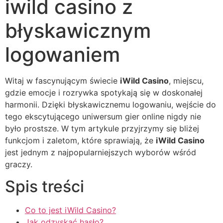
iwild casino z
błyskawicznym
logowaniem
Witaj w fascynującym świecie
iWild Casino
, miejscu,
gdzie emocje i rozrywka spotykają się w doskonałej
harmonii. Dzięki błyskawicznemu logowaniu, wejście do
tego ekscytującego uniwersum gier online nigdy nie
było prostsze. W tym artykule przyjrzymy się bliżej
funkcjom i zaletom, które sprawiają, że
iWild Casino
jest jednym z najpopularniejszych wyborów wśród
graczy.
Spis treści
Co to jest iWild Casino?
Jak odzyskać hasło?