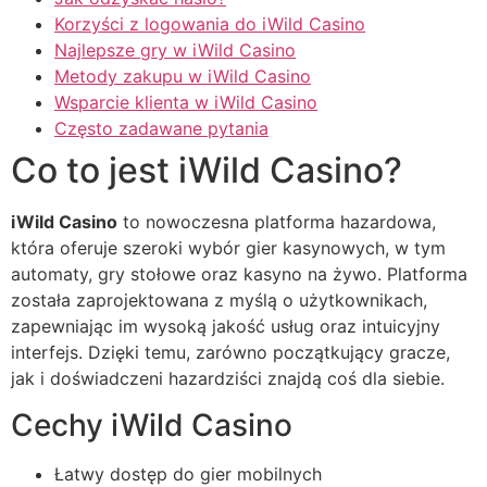
Korzyści z logowania do iWild Casino
Najlepsze gry w iWild Casino
Metody zakupu w iWild Casino
Wsparcie klienta w iWild Casino
Często zadawane pytania
Co to jest iWild Casino?
iWild Casino
to nowoczesna platforma hazardowa,
która oferuje szeroki wybór gier kasynowych, w tym
automaty, gry stołowe oraz kasyno na żywo. Platforma
została zaprojektowana z myślą o użytkownikach,
zapewniając im wysoką jakość usług oraz intuicyjny
interfejs. Dzięki temu, zarówno początkujący gracze,
jak i doświadczeni hazardziści znajdą coś dla siebie.
Cechy iWild Casino
Łatwy dostęp do gier mobilnych