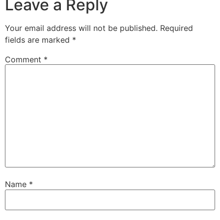
Leave a Reply
Your email address will not be published.
Required
fields are marked
*
Comment
*
Name
*